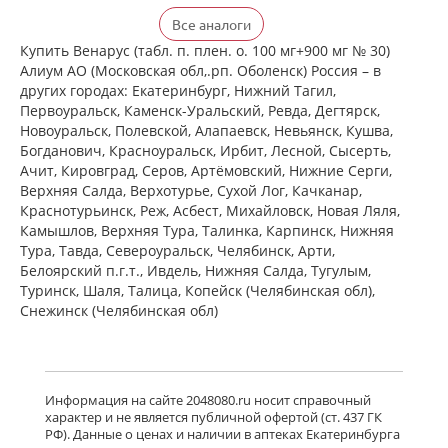
Детралекс (табл. п. плен. о. 500 мг №
Все аналоги
60) Лаборатории Сервье Индастри
Франция Сервье РУС ООО Россия
Купить Венарус (табл. п. плен. о. 100 мг+900 мг № 30)
есть в 8 аптеках
Алиум АО (Московская обл,.рп. Оболенск) Россия – в
от 2 081,00 до 2 339,00
других городах: Екатеринбург, Нижний Тагил,
Первоуральск, Каменск-Уральский, Ревда, Дегтярск,
Новоуральск, Полевской, Алапаевск, Невьянск, Кушва,
Венарус (табл. п. плен. о. 50 мг+450
Богданович, Красноуральск, Ирбит, Лесной, Сысерть,
мг № 30) Алиум АО (Московская
Ачит, Кировград, Серов, Артёмовский, Нижние Cерги,
обл,.рп. Оболенск) Россия
Верхняя Салда, Верхотурье, Сухой Лог, Качканар,
есть в 6 аптеках
Краснотурьинск, Реж, Асбест, Михайловск, Новая Ляля,
от 1 183,00 до 1 183,00
Камышлов, Верхняя Тура, Талинка, Карпинск, Нижняя
Тура, Тавда, Североуральск, Челябинск, Арти,
Белоярский п.г.т., Ивдель, Нижняя Салда, Тугулым,
Венарус (табл. п. плен. о. 50 мг+450
мг № 60) Алиум АО (Московская
Туринск, Шаля, Талица, Копейск (Челябинская обл),
обл,.рп. Оболенск) Россия
Снежинск (Челябинская обл)
есть в 6 аптеках
от 2 079,00 до 2 079,00
Детралекс (табл. п. плен. о. 1000 мг
Информация на сайте 2048080.ru носит справочный
№ 60) Лаборатории Сервье
характер и не является публичной офертой (ст. 437 ГК
Индастри Франция Сервье РУС ООО
РФ). Данные о ценах и наличии в аптеках Екатеринбурга
Россия