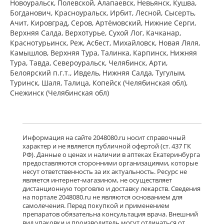
Новоуральск, Полевской, Алапаевск, Невьянск, Кушва,
Богданович, Красноуральск, Ирбит, Лесной, Сысерть,
Ачит, Кировград, Серов, Артёмовский, Нижние Cерги,
Верхняя Салда, Верхотурье, Сухой Лог, Качканар,
Краснотурьинск, Реж, Асбест, Михайловск, Новая Ляля,
Камышлов, Верхняя Тура, Талинка, Карпинск, Нижняя
Тура, Тавда, Североуральск, Челябинск, Арти,
Белоярский п.г.т., Ивдель, Нижняя Салда, Тугулым,
Туринск, Шаля, Талица, Копейск (Челябинская обл),
Снежинск (Челябинская обл)
Информация на сайте 2048080.ru носит справочный
характер и не является публичной офертой (ст. 437 ГК
РФ). Данные о ценах и наличии в аптеках Екатеринбурга
предоставляются сторонними организациями, которые
несут ответственность за их актуальность. Ресурс не
является интернет-магазином, не осуществляет
дистанционную торговлю и доставку лекарств. Сведения
на портале 2048080.ru не являются основанием для
самолечения. Перед покупкой и применением
препаратов обязательна консультация врача. Внешний
вид упаковки и производитель могут отличаться от