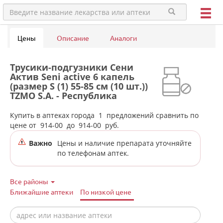
Цены
Описание
Аналоги
Трусики-подгузники Сени
Актив Seni active 6 капель
(размер S (1) 55-85 см (10 шт.))
TZMO S.A. - Республика
Польша в аптеках города
Шали
Купить в аптеках города
1
предложений сравнить по
цене от
914-00
до
914-00
руб.
Важно
Цены и наличие препарата уточняйте
по телефонам аптек.
Все районы
Ближайшие аптеки
По низкой цене