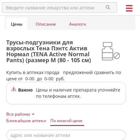
Цены
Описание
Аналоги
Трусы-подгузники для
взрослых Тена Пэнтс Актив
Нормал (TENA Active Normal
Pants) (размер M (80 - 105 см)
№30 (5,5 капель)) ААБ Китай
К.О в аптеках города Шали
Купить в аптеках города
предложений сравнить по
цене от
0-00
до
0-00
руб.
Важно
Цены и наличие препарата уточняйте
по телефонам аптек.
Все районы
Ближайшие аптеки
По низкой цене