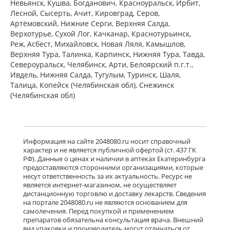
Невьянск, Кушва, Богданович, Красноуральск, Ирбит,
Лесной, Сысерть, Ачит, Кировград, Серов,
Артёмовский, Нижние Cерги, Верхняя Салда,
Верхотурье, Сухой Лог, Качканар, Краснотурьинск,
Реж, Асбест, Михайловск, Новая Ляля, Камышлов,
Верхняя Тура, Талинка, Карпинск, Нижняя Тура, Тавда,
Североуральск, Челябинск, Арти, Белоярский п.г.т.,
Ивдель, Нижняя Салда, Тугулым, Туринск, Шаля,
Талица, Копейск (Челябинская обл), Снежинск
(Челябинская обл)
Информация на сайте 2048080.ru носит справочный
характер и не является публичной офертой (ст. 437 ГК
РФ). Данные о ценах и наличии в аптеках Екатеринбурга
предоставляются сторонними организациями, которые
несут ответственность за их актуальность. Ресурс не
является интернет-магазином, не осуществляет
дистанционную торговлю и доставку лекарств. Сведения
на портале 2048080.ru не являются основанием для
самолечения. Перед покупкой и применением
препаратов обязательна консультация врача. Внешний
вид упаковки и производитель могут отличаться от