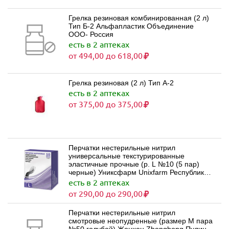
Грелка резиновая комбинированная (2 л)
Тип Б-2 Альфапластик Объединение
ООО- Россия
есть в 2 аптеках
от 494,00 до 618,00
Грелка резиновая (2 л) Тип А-2
есть в 2 аптеках
от 375,00 до 375,00
Перчатки нестерильные нитрил
универсальные текстурированные
эластичные прочные (р. L №10 (5 пар)
черные) Униксфарм Unixfarm Республика
Беларусь
есть в 2 аптеках
от 290,00 до 290,00
Перчатки нестерильные нитрил
смотровые неопудренные (размер M пара