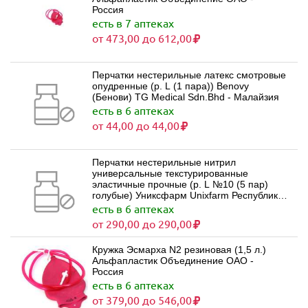
Россия
есть в 7 аптеках
от 473,00 до 612,00
Перчатки нестерильные латекс смотровые
опудренные (р. L (1 пара)) Benovy
(Бенови) TG Medical Sdn.Bhd - Малайзия
есть в 6 аптеках
от 44,00 до 44,00
Перчатки нестерильные нитрил
универсальные текстурированные
эластичные прочные (р. L №10 (5 пар)
голубые) Униксфарм Unixfarm Республика
Беларусь
есть в 6 аптеках
от 290,00 до 290,00
Кружка Эсмарха N2 резиновая (1,5 л.)
Альфапластик Объединение ОАО -
Россия
есть в 6 аптеках
от 379,00 до 546,00