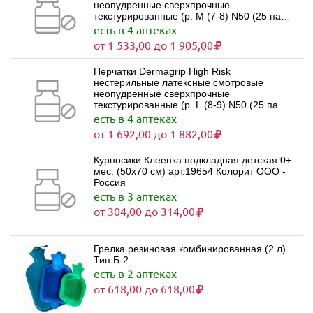
неопудренные сверхпрочные
текстурированные (р. M (7-8) N50 (25 пар)
синие) Дермагрип Хай Риск Wrp Asia
есть в 4 аптеках
pactific sdn bhd - Малайзия
от 1 533,00 до 1 905,00
Перчатки Dermagrip High Risk
нестерильные латексные смотровые
неопудренные сверхпрочные
текстурированные (р. L (8-9) N50 (25 пар)
синие) Дермагрип Wrp Asia pactific sdn bhd
есть в 4 аптеках
- Малайзия
от 1 692,00 до 1 882,00
Курносики Клеенка подкладная детская 0+
мес. (50x70 см) арт.19654 Колорит ООО -
Россия
есть в 3 аптеках
от 304,00 до 314,00
Грелка резиновая комбинированная (2 л)
Тип Б-2
есть в 2 аптеках
от 618,00 до 618,00