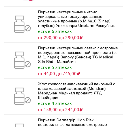
Перчатки нестерильные нитрил
универсальные текстурированные
эластичные прочные (р.M №10 (5 пар)
голубые) Униксфарм Unixfarm Республика
Беларусь
есть в 6 аптеках
от 290,00 до 290,00
Перчатки нестерильные латекс смотровые
неопудренные повышенной прочности (р.
M (1 пара)) Benovy (Бенови) TG Medical
Sdn.Bhd - Малайзия
есть в 5 аптеках
от 44,00 до 745,00
Жгут кровоостанавливающий венозный с
пластмассовой застежкой (Meridian)
Меридиан Медикал продактс ЛТД
Швейцария
есть в 4 аптеках
от 158,00 до 244,00
Перчатки Dermagrip High Risk
нестерильные латексные смотровые