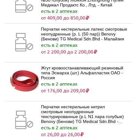
№50 голубой) Жонхон Zhonghong Пулин
Медикал Продактс Ко., Лтд. - Китай
есть в 2 аптеках
от 409,00 до 850,00
Перчатки нестерильные латекс смотровые
неопудренные (р. L (50 пар)) Benovy
(Бенови) TG Medical Sdn.Bhd - Малайзия
есть в 2 аптеках
от 2 200,00 до 2 200,00
Жгут кровоостанавливающий резиновый
типа Эсмарха (шт.) Альфапластик ОАО -
Россия
есть в 2 аптеках
от 176,00 до 209,00
Перчатки нестерильные нитрил
смотровые неопудренные
текстурированные (р.L N1 пара голубые)
Benovy (Бенови) TG Medical Sdn.Bhd -
Малайзия
есть в 2 аптеках
от 26,00 до 26,00