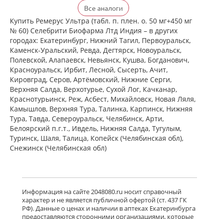
Детралекс (табл. п. плен. о. 500 мг №
Все аналоги
60) Лаборатории Сервье Индастри
Франция Сервье РУС ООО Россия
Купить Ремерус Ультра (табл. п. плен. о. 50 мг+450 мг
есть в 1 аптеках
№ 60) Селебрити Биофарма Лтд Индия – в других
от 2 164,00 до 2 164,00
городах: Екатеринбург, Нижний Тагил, Первоуральск,
Каменск-Уральский, Ревда, Дегтярск, Новоуральск,
Полевской, Алапаевск, Невьянск, Кушва, Богданович,
Венарус (табл. п. плен. о. 50 мг+450
Красноуральск, Ирбит, Лесной, Сысерть, Ачит,
мг № 30) Алиум АО (Московская
Кировград, Серов, Артёмовский, Нижние Cерги,
обл,.рп. Оболенск) Россия
Верхняя Салда, Верхотурье, Сухой Лог, Качканар,
есть в 1 аптеках
Краснотурьинск, Реж, Асбест, Михайловск, Новая Ляля,
от 1 183,00 до 1 183,00
Камышлов, Верхняя Тура, Талинка, Карпинск, Нижняя
Тура, Тавда, Североуральск, Челябинск, Арти,
Белоярский п.г.т., Ивдель, Нижняя Салда, Тугулым,
Венарус (табл. п. плен. о. 50 мг+450
мг № 60) Алиум АО (Московская
Туринск, Шаля, Талица, Копейск (Челябинская обл),
обл,.рп. Оболенск) Россия
Снежинск (Челябинская обл)
есть в 1 аптеках
от 2 079,00 до 2 079,00
Детралекс (табл. п. плен. о. 1000 мг
Информация на сайте 2048080.ru носит справочный
№ 60) Лаборатории Сервье
характер и не является публичной офертой (ст. 437 ГК
Индастри Франция Сервье РУС ООО
РФ). Данные о ценах и наличии в аптеках Екатеринбурга
Россия
предоставляются сторонними организациями, которые