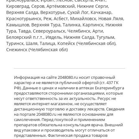
мг № 30) Алиум АО (Московская
Кировград, Серов, Артёмовский, Нижние Cерги,
обл,.рп. Оболенск) Россия
Верхняя Салда, Верхотурье, Сухой Лог, Качканар,
есть в 1 аптеках
Краснотурьинск, Реж, Асбест, Михайловск, Новая Ляля,
от 1 183,00 до 1 183,00
Камышлов, Верхняя Тура, Талинка, Карпинск, Нижняя
Тура, Тавда, Североуральск, Челябинск, Арти,
Белоярский п.г.т., Ивдель, Нижняя Салда, Тугулым,
Венарус (табл. п. плен. о. 50 мг+450
мг № 60) Алиум АО (Московская
Туринск, Шаля, Талица, Копейск (Челябинская обл),
обл,.рп. Оболенск) Россия
Снежинск (Челябинская обл)
есть в 1 аптеках
от 2 079,00 до 2 079,00
Детралекс (табл. п. плен. о. 1000 мг
Информация на сайте 2048080.ru носит справочный
№ 60) Лаборатории Сервье
характер и не является публичной офертой (ст. 437 ГК
Индастри Франция Сервье РУС ООО
РФ). Данные о ценах и наличии в аптеках Екатеринбурга
Россия
предоставляются сторонними организациями, которые
есть в 1 аптеках
несут ответственность за их актуальность. Ресурс не
от 3 232,00 до 3 232,00
является интернет-магазином, не осуществляет
дистанционную торговлю и доставку лекарств. Сведения
на портале 2048080.ru не являются основанием для
Флебавен (табл. п. плен. о. 500 мг №
самолечения. Перед покупкой и применением
32) КРКА-Рус ООО Россия
препаратов обязательна консультация врача. Внешний
есть в 1 аптеках
вид упаковки и производитель могут отличаться от
от 920,00 до 920,00
представленных. Фактическая продажа товаров