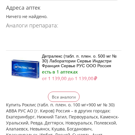
Адреса аптек
Ничего не найдено.
Аналоги препарата:
Детралекс (табл. п. плен. о. 500 мг №
30) Лаборатории Сервье Индастри
Франция Сервье РУС ООО Россия
есть в 1 аптеках
от 1 139,00 до 1 139,00
Детралекс (табл. п. плен. о. 500 мг №
Все аналоги
60) Лаборатории Сервье Индастри
Франция Сервье РУС ООО Россия
Купить Роклис (табл. п. плен. о. 100 мг+900 мг № 30)
есть в 1 аптеках
АВВА РУС АО [г. Киров] Россия – в других городах:
от 2 164,00 до 2 164,00
Екатеринбург, Нижний Тагил, Первоуральск, Каменск-
Уральский, Ревда, Дегтярск, Новоуральск, Полевской,
Алапаевск, Невьянск, Кушва, Богданович,
Венарус (табл. п. плен. о. 50 мг+450
Красноуральск, Ирбит, Лесной, Сысерть, Ачит,