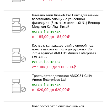
Кинезио тейп Kinexib Pro Бинт адгезивный
восстанавливающий с усиленной
фиксацией (5 см х 1м зеленый N1) Виннер
Медикал Ко.,Лтд -Китай
есть в 1 аптеках
от 185,00 до 185,00
Костыль-канадка детский с опорой под
локоть высота от пола до рукоятки 55-
77см артикул AMFC11 Amrus Enterprises
Ltd -США
есть в 1 аптеках
от 1 006,00 до 1 006,00
Трость ортопедическая AMCC31 США
Amrus Enterprises Ltd
есть в 1 аптеках
от 620,00 до 620,00
Кресло-туалет с опускающимися