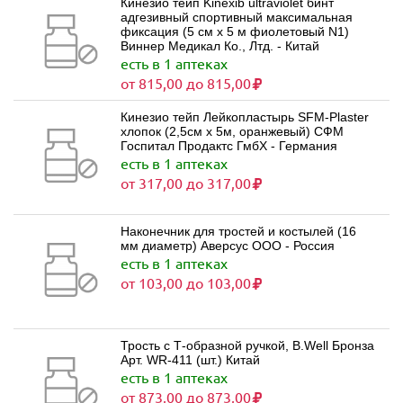
Кинезио тейп Kinexib ultraviolet бинт
адгезивный спортивный максимальная
фиксация (5 см х 5 м фиолетовый N1)
Виннер Медикал Ко., Лтд. - Китай
есть в 1 аптеках
от 815,00 до 815,00
Кинезио тейп Лейкопластырь SFM-Plaster
хлопок (2,5см х 5м, оранжевый) СФМ
Госпитал Продактс ГмбХ - Германия
есть в 1 аптеках
от 317,00 до 317,00
Наконечник для тростей и костылей (16
мм диаметр) Аверсус ООО - Россия
есть в 1 аптеках
от 103,00 до 103,00
Трость с Т-образной ручкой, B.Well Бронза
Арт. WR-411 (шт.) Китай
есть в 1 аптеках
от 873,00 до 873,00