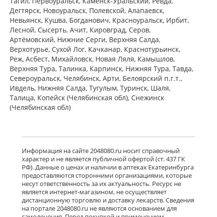
Тагил, Первоуральск, Каменск-Уральский, Ревда,
Дегтярск, Новоуральск, Полевской, Алапаевск,
Невьянск, Кушва, Богданович, Красноуральск, Ирбит,
Лесной, Сысерть, Ачит, Кировград, Серов,
Артёмовский, Нижние Cерги, Верхняя Салда,
Верхотурье, Сухой Лог, Качканар, Краснотурьинск,
Реж, Асбест, Михайловск, Новая Ляля, Камышлов,
Верхняя Тура, Талинка, Карпинск, Нижняя Тура, Тавда,
Североуральск, Челябинск, Арти, Белоярский п.г.т.,
Ивдель, Нижняя Салда, Тугулым, Туринск, Шаля,
Талица, Копейск (Челябинская обл), Снежинск
(Челябинская обл)
Информация на сайте 2048080.ru носит справочный
характер и не является публичной офертой (ст. 437 ГК
РФ). Данные о ценах и наличии в аптеках Екатеринбурга
предоставляются сторонними организациями, которые
несут ответственность за их актуальность. Ресурс не
является интернет-магазином, не осуществляет
дистанционную торговлю и доставку лекарств. Сведения
на портале 2048080.ru не являются основанием для
самолечения. Перед покупкой и применением