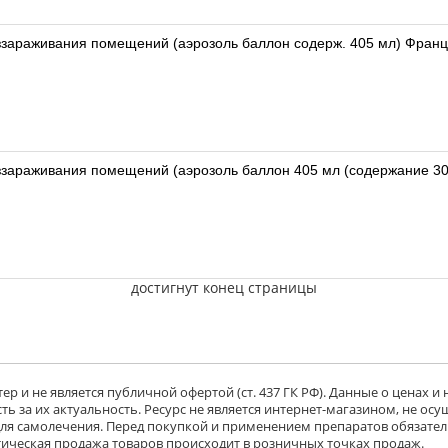
ззараживания помещений (аэрозоль баллон содерж. 405 мл) Фран
Бактерокос мен
достигнут конец страницы
р и не является публичной офертой (ст. 437 ГК РФ). Данные о ценах и
ь за их актуальность. Ресурс не является интернет-магазином, не осу
 для самолечения. Перед покупкой и применением препаратов обязател
тическая продажа товаров происходит в розничных точках продаж.