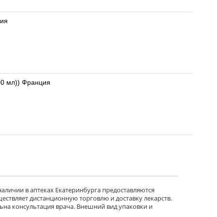
ция
тол для дезинфекции обеззараживания помещений (аэрозоль баллон 405 мл (содержание 300 мл)) Франция
 наличии в аптеках Екатеринбурга предоставляются
ществляет дистанционную торговлю и доставку лекарств.
ьна консультация врача. Внешний вид упаковки и