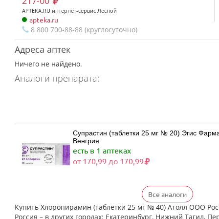
217-00
APTEKA.RU интернет-сервис Лесной
apteka.ru
8 800 700-88-88 (круглосуточно)
Адреса аптек
Ничего не найдено.
Аналоги препарата:
Супрастин (таблетки 25 мг № 20) Эгис Фарм
Венгрия
есть в 1 аптеках
от 170,99 до 170,99
Все аналоги
Хлоропирамин (таблетки 25 мг № 20) Атолл
Жигулевск Россия
Купить Хлоропирамин (таблетки 25 мг № 40) Атолл ООО Рос
есть в 1 аптеках
Россия – в других городах: Екатеринбург, Нижний Тагил, Пе