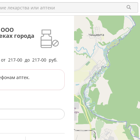
л ООО
еках города
е от
217-00
до
217-00
руб.
ефонам аптек.