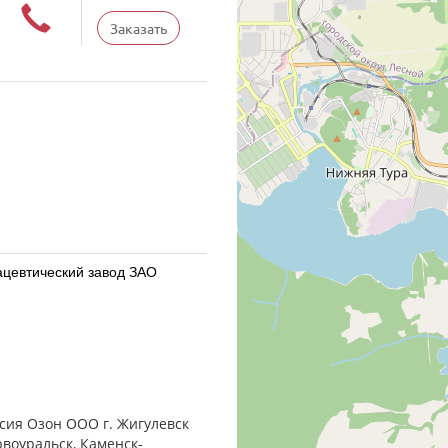
Заказать
ацевтический завод ЗАО
 ООО Россия Озон ООО г.
сия Озон ООО г. Жигулевск
рвоуральск, Каменск-