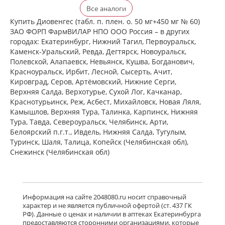
Детралекс (табл. п. плен. о. 500 мг №
Все аналоги
60) Лаборатории Сервье Индастри
Франция Сервье РУС ООО Россия
Купить Диовенгес (табл. п. плен. о. 50 мг+450 мг № 60)
есть в 1 аптеках
ЗАО ФОРП ФармВИЛАР НПО ООО Россия – в других
от 2 164,00 до 2 164,00
городах: Екатеринбург, Нижний Тагил, Первоуральск,
Каменск-Уральский, Ревда, Дегтярск, Новоуральск,
Полевской, Алапаевск, Невьянск, Кушва, Богданович,
Венарус (табл. п. плен. о. 50 мг+450
Красноуральск, Ирбит, Лесной, Сысерть, Ачит,
мг № 30) Алиум АО (Московская
Кировград, Серов, Артёмовский, Нижние Cерги,
обл,.рп. Оболенск) Россия
Верхняя Салда, Верхотурье, Сухой Лог, Качканар,
есть в 1 аптеках
Краснотурьинск, Реж, Асбест, Михайловск, Новая Ляля,
от 1 183,00 до 1 183,00
Камышлов, Верхняя Тура, Талинка, Карпинск, Нижняя
Тура, Тавда, Североуральск, Челябинск, Арти,
Белоярский п.г.т., Ивдель, Нижняя Салда, Тугулым,
Венарус (табл. п. плен. о. 50 мг+450
мг № 60) Алиум АО (Московская
Туринск, Шаля, Талица, Копейск (Челябинская обл),
обл,.рп. Оболенск) Россия
Снежинск (Челябинская обл)
есть в 1 аптеках
от 2 079,00 до 2 079,00
Детралекс (табл. п. плен. о. 1000 мг
Информация на сайте 2048080.ru носит справочный
№ 60) Лаборатории Сервье
характер и не является публичной офертой (ст. 437 ГК
Индастри Франция Сервье РУС ООО
РФ). Данные о ценах и наличии в аптеках Екатеринбурга
Россия
предоставляются сторонними организациями, которые