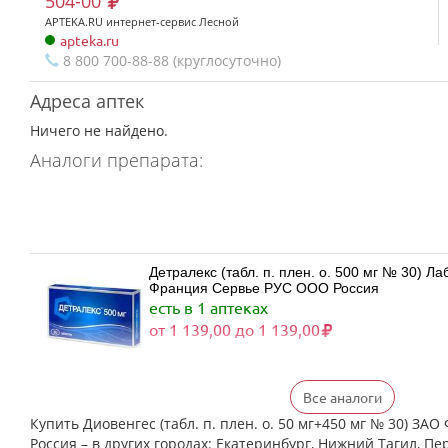
504-00
APTEKA.RU интернет-сервис Лесной
apteka.ru
8 800 700-88-88 (круглосуточно)
Адреса аптек
Ничего не найдено.
Аналоги препарата:
Детралекс (табл. п. плен. о. 500 мг № 30) 
Франция Сервье РУС ООО Россия
есть в 1 аптеках
от 1 139,00 до 1 139,00
Все аналоги
Детралекс (табл. п. плен. о. 500 мг № 60) 
Франция Сервье РУС ООО Россия
Купить Диовенгес (табл. п. плен. о. 50 мг+450 мг № 30) 
есть в 1 аптеках
Россия – в других городах: Екатеринбург, Нижний Тагил, Пе