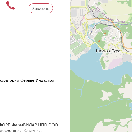
Заказать
Лаборатории Сервье Индастри
Лаборатории Сервье Индастри
ЗАО ФОРП ФармВИЛАР НПО ООО
рвоуральск, Каменск-