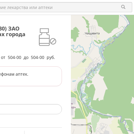
30) ЗАО
х города
е от
504-00
до
504-00
руб.
ефонам аптек.