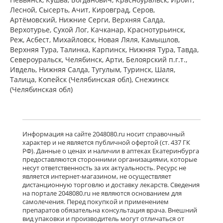
мг № 30) Алиум АО (Московская
Лесной, Сысерть, Ачит, Кировград, Серов,
обл,.рп. Оболенск) Россия
Артёмовский, Нижние Cерги, Верхняя Салда,
есть в 1 аптеках
Верхотурье, Сухой Лог, Качканар, Краснотурьинск,
от 1 183,00 до 1 183,00
Реж, Асбест, Михайловск, Новая Ляля, Камышлов,
Верхняя Тура, Талинка, Карпинск, Нижняя Тура, Тавда,
Североуральск, Челябинск, Арти, Белоярский п.г.т.,
Венарус (табл. п. плен. о. 50 мг+450
мг № 60) Алиум АО (Московская
Ивдель, Нижняя Салда, Тугулым, Туринск, Шаля,
обл,.рп. Оболенск) Россия
Талица, Копейск (Челябинская обл), Снежинск
есть в 1 аптеках
(Челябинская обл)
от 2 079,00 до 2 079,00
Детралекс (табл. п. плен. о. 1000 мг
№ 60) Лаборатории Сервье
Информация на сайте 2048080.ru носит справочный
Индастри Франция Сервье РУС ООО
характер и не является публичной офертой (ст. 437 ГК
Россия
РФ). Данные о ценах и наличии в аптеках Екатеринбурга
есть в 1 аптеках
предоставляются сторонними организациями, которые
от 3 232,00 до 3 232,00
несут ответственность за их актуальность. Ресурс не
является интернет-магазином, не осуществляет
дистанционную торговлю и доставку лекарств. Сведения
Флебавен (табл. п. плен. о. 500 мг №
на портале 2048080.ru не являются основанием для
32) КРКА-Рус ООО Россия
самолечения. Перед покупкой и применением
есть в 1 аптеках
препаратов обязательна консультация врача. Внешний
от 920,00 до 920,00
вид упаковки и производитель могут отличаться от