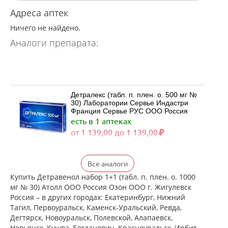
Адреса аптек
Ничего не найдено.
Аналоги препарата:
Детралекс (табл. п. плен. о. 500 мг №
30) Лаборатории Сервье Индастри
Франция Сервье РУС ООО Россия
есть в 1 аптеках
от 1 139,00 до 1 139,00
Детралекс (табл. п. плен. о. 500 мг №
Все аналоги
60) Лаборатории Сервье Индастри
Франция Сервье РУС ООО Россия
Купить Детравенол набор 1+1 (табл. п. плен. о. 1000
есть в 1 аптеках
мг № 30) Атолл ООО Россия Озон ООО г. Жигулевск
от 2 164,00 до 2 164,00
Россия – в других городах: Екатеринбург, Нижний
Тагил, Первоуральск, Каменск-Уральский, Ревда,
Дегтярск, Новоуральск, Полевской, Алапаевск,
Венарус (табл. п. плен. о. 50 мг+450
Невьянск, Кушва, Богданович, Красноуральск, Ирбит,