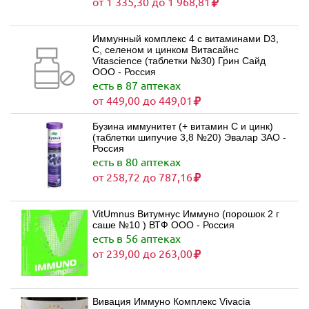
от 1 335,30 до 1 968,81
Иммунный комплекс 4 с витаминами D3,
С, селеном и цинком Витасайнс
Vitascience (таблетки №30) Грин Сайд
ООО - Россия
есть в 87 аптеках
от 449,00 до 449,01
Бузина иммунитет (+ витамин С и цинк)
(таблетки шипучие 3,8 №20) Эвалар ЗАО -
Россия
есть в 80 аптеках
от 258,72 до 787,16
VitUmnus Витумнус Иммуно (порошок 2 г
саше №10 ) ВТФ ООО - Россия
есть в 56 аптеках
от 239,00 до 263,00
Вивация Иммуно Комплекс Vivacia