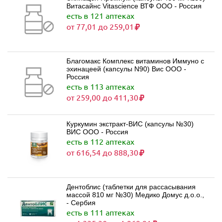
Витасайнс Vitascience ВТФ ООО - Россия
есть в 121 аптеках
от 77,01 до 259,01
Благомакс Комплекс витаминов Иммуно с
эхинацеей (капсулы N90) Вис ООО -
Россия
есть в 113 аптеках
от 259,00 до 411,30
Куркумин экстракт-ВИС (капсулы №30)
ВИС ООО - Россия
есть в 112 аптеках
от 616,54 до 888,30
Дентоблис (таблетки для рассасывания
массой 810 мг №30) Медико Домус д.о.о.,
- Сербия
есть в 111 аптеках