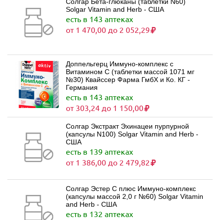
Солгар Бета-глюканы (таблетки N60)
Solgar Vitamin and Herb - США
есть в 143 аптеках
от 1 470,00 до 2 052,29
Доппельгерц Иммуно-комплекс с
Витамином С (таблетки массой 1071 мг
№30) Квайссер Фарма ГмбХ и Ко. КГ -
Германия
есть в 143 аптеках
от 303,24 до 1 150,00
Солгар Экстракт Эхинацеи пурпурной
(капсулы N100) Solgar Vitamin and Herb -
США
есть в 139 аптеках
от 1 386,00 до 2 479,82
Солгар Эстер С плюс Иммуно-комплекс
(капсулы массой 2,0 г №60) Solgar Vitamin
and Herb - США
есть в 132 аптеках