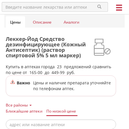
Цены
Описание
Аналоги
Леккер-Йод Средство
дезинфицирующее (Кожный
Антисептик) (раствор
спиртовой 5% 5 мл маркер)
Леккер ООО Россия в аптеках
города Екатеринбурга
Купить в аптеках города
23
предложений сравнить
по цене от
165-00
до
449-99
руб.
Важно
Цены и наличие препарата уточняйте
по телефонам аптек.
Все районы
Ближайшие аптеки
По низкой цене