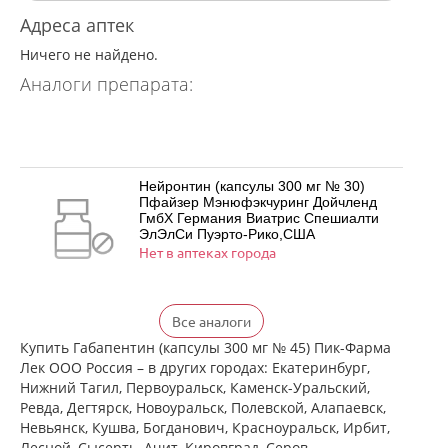
Адреса аптек
Ничего не найдено.
Аналоги препарата:
Нейронтин (капсулы 300 мг № 30)
Пфайзер Мэнюфэкчуринг Дойчленд
ГмбХ Германия Виатрис Спешиалти
ЭлЭлСи Пуэрто-Рико,США
Нет в аптеках города
Нейронтин (капсулы 300 мг № 50)
Все аналоги
Пфайзер Мэнюфэкчуринг Дойчленд
ГмбХ Германия Виатрис Спешиалти
Купить Габапентин (капсулы 300 мг № 45) Пик-Фарма
ЭлЭлСи Пуэрто-Рико,США
Лек ООО Россия – в других городах: Екатеринбург,
есть в 2 аптеках
Нижний Тагил, Первоуральск, Каменск-Уральский,
от 1 980,00 до 2 250,00
Ревда, Дегтярск, Новоуральск, Полевской, Алапаевск,
Невьянск, Кушва, Богданович, Красноуральск, Ирбит,
Нейронтин (капсулы 300 мг № 100)
Лесной, Сысерть, Ачит, Кировград, Серов,