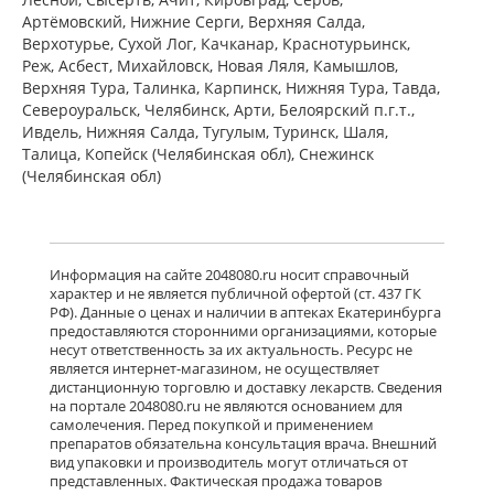
Пфайзер Мэнюфэкчуринг Дойчленд
Артёмовский, Нижние Cерги, Верхняя Салда,
ГмбХ Германия Виатрис Спешиалти
Верхотурье, Сухой Лог, Качканар, Краснотурьинск,
ЭлЭлСи Пуэрто-Рико,США
есть в 4 аптеках
Реж, Асбест, Михайловск, Новая Ляля, Камышлов,
Верхняя Тура, Талинка, Карпинск, Нижняя Тура, Тавда,
от 3 350,00 до 3 760,00
Североуральск, Челябинск, Арти, Белоярский п.г.т.,
Ивдель, Нижняя Салда, Тугулым, Туринск, Шаля,
Тебантин (капсулы 300 мг № 50)
Гедеон Рихтер ОАО Венгрия Гедеон
Талица, Копейск (Челябинская обл), Снежинск
Рихтер-Рус АО Россия
(Челябинская обл)
есть в 2 аптеках
от 1 915,00 до 1 950,00
Нейронтин (табл. п. плен. о. 600 мг
Информация на сайте 2048080.ru носит справочный
№ 50) Пфайзер Мэнюфэкчуринг
характер и не является публичной офертой (ст. 437 ГК
Дойчленд ГмбХ Германия Виатрис
РФ). Данные о ценах и наличии в аптеках Екатеринбурга
Спешиалти ЭлЭлСи Пуэрто-
предоставляются сторонними организациями, которые
Рико,США
Нет в аптеках города
несут ответственность за их актуальность. Ресурс не
является интернет-магазином, не осуществляет
дистанционную торговлю и доставку лекарств. Сведения
на портале 2048080.ru не являются основанием для
Нейронтин (табл. п. плен. о. 600 мг
самолечения. Перед покупкой и применением
№ 100) Пфайзер Мэнюфэкчуринг
препаратов обязательна консультация врача. Внешний
Дойчленд ГмбХ Германия Виатрис
вид упаковки и производитель могут отличаться от
Спешиалти ЭлЭлСи Пуэрто-
представленных. Фактическая продажа товаров
Рико,США
есть в 1 аптеках