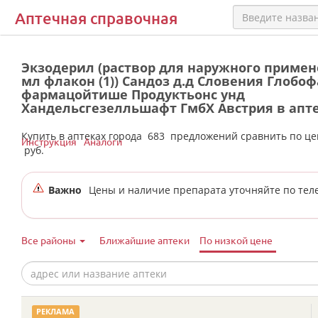
Аптечная справочная
Экзодерил (раствор для наружного примен
мл флакон (1)) Сандоз д.д Словения Глобо
фармацойтише Продуктьонс унд
Хандельсгезелльшафт ГмбX Австрия в апте
Екатеринбурга
Купить в аптеках города
683
предложений сравнить по ц
Инструкция
Аналоги
руб.
Важно
Цены и наличие препарата уточняйте по тел
Все районы
Ближайшие аптеки
По низкой цене
РЕКЛАМА