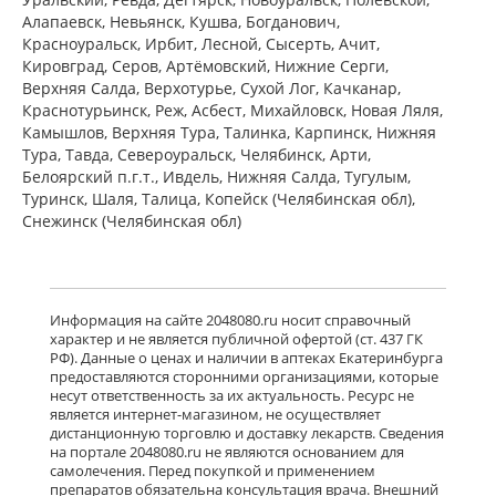
Алапаевск, Невьянск, Кушва, Богданович,
Красноуральск, Ирбит, Лесной, Сысерть, Ачит,
Кировград, Серов, Артёмовский, Нижние Cерги,
Верхняя Салда, Верхотурье, Сухой Лог, Качканар,
Краснотурьинск, Реж, Асбест, Михайловск, Новая Ляля,
Камышлов, Верхняя Тура, Талинка, Карпинск, Нижняя
Тура, Тавда, Североуральск, Челябинск, Арти,
Белоярский п.г.т., Ивдель, Нижняя Салда, Тугулым,
Туринск, Шаля, Талица, Копейск (Челябинская обл),
Снежинск (Челябинская обл)
Информация на сайте 2048080.ru носит справочный
характер и не является публичной офертой (ст. 437 ГК
РФ). Данные о ценах и наличии в аптеках Екатеринбурга
предоставляются сторонними организациями, которые
несут ответственность за их актуальность. Ресурс не
является интернет-магазином, не осуществляет
дистанционную торговлю и доставку лекарств. Сведения
на портале 2048080.ru не являются основанием для
самолечения. Перед покупкой и применением
препаратов обязательна консультация врача. Внешний