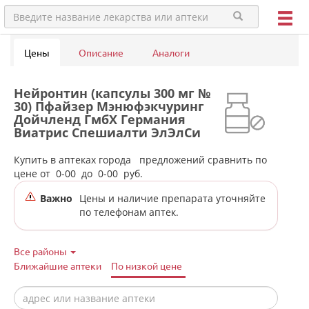
Цены
Описание
Аналоги
Нейронтин (капсулы 300 мг №
30) Пфайзер Мэнюфэкчуринг
Дойчленд ГмбХ Германия
Виатрис Спешиалти ЭлЭлСи
Пуэрто-Рико,США в аптеках
города Екатеринбурга
Купить в аптеках города
предложений сравнить по
цене от
0-00
до
0-00
руб.
Важно
Цены и наличие препарата уточняйте
по телефонам аптек.
Все районы
Ближайшие аптеки
По низкой цене