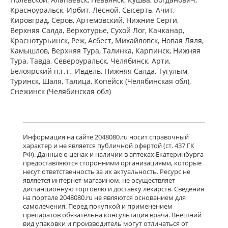
Пфайзер Мэнюфэкчуринг Дойчленд
Красноуральск, Ирбит, Лесной, Сысерть, Ачит,
ГмбХ Германия Виатрис Спешиалти
Кировград, Серов, Артёмовский, Нижние Cерги,
ЭлЭлСи Пуэрто-Рико,США
есть в 4 аптеках
Верхняя Салда, Верхотурье, Сухой Лог, Качканар,
Краснотурьинск, Реж, Асбест, Михайловск, Новая Ляля,
от 3 350,00 до 3 760,00
Камышлов, Верхняя Тура, Талинка, Карпинск, Нижняя
Тура, Тавда, Североуральск, Челябинск, Арти,
Тебантин (капсулы 300 мг № 50)
Гедеон Рихтер ОАО Венгрия Гедеон
Белоярский п.г.т., Ивдель, Нижняя Салда, Тугулым,
Рихтер-Рус АО Россия
Туринск, Шаля, Талица, Копейск (Челябинская обл),
есть в 2 аптеках
Снежинск (Челябинская обл)
от 1 915,00 до 1 950,00
Нейронтин (табл. п. плен. о. 600 мг
№ 50) Пфайзер Мэнюфэкчуринг
Информация на сайте 2048080.ru носит справочный
Дойчленд ГмбХ Германия Виатрис
характер и не является публичной офертой (ст. 437 ГК
Спешиалти ЭлЭлСи Пуэрто-
РФ). Данные о ценах и наличии в аптеках Екатеринбурга
Рико,США
Нет в аптеках города
предоставляются сторонними организациями, которые
несут ответственность за их актуальность. Ресурс не
является интернет-магазином, не осуществляет
дистанционную торговлю и доставку лекарств. Сведения
Нейронтин (табл. п. плен. о. 600 мг
на портале 2048080.ru не являются основанием для
№ 100) Пфайзер Мэнюфэкчуринг
самолечения. Перед покупкой и применением
Дойчленд ГмбХ Германия Виатрис
Спешиалти ЭлЭлСи Пуэрто-
препаратов обязательна консультация врача. Внешний
Рико,США
есть в 1 аптеках
вид упаковки и производитель могут отличаться от