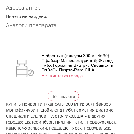
Адреса аптек
Ничего не найдено.
Аналоги препарата:
Нейронтин (капсулы 300 мг № 30)
Пфайзер Мэнюфэкчуринг Дойчленд
ГмбХ Германия Виатрис Спешиалти
ЭлЭлСи Пуэрто-Рико,США
Нет в аптеках города
Нейронтин (капсулы 300 мг № 50)
Все аналоги
Пфайзер Мэнюфэкчуринг Дойчленд
ГмбХ Германия Виатрис Спешиалти
Купить Нейронтин (капсулы 300 мг № 30) Пфайзер
ЭлЭлСи Пуэрто-Рико,США
Мэнюфэкчуринг Дойчленд ГмбХ Германия Виатрис
есть в 1 аптеках
Спешиалти ЭлЭлСи Пуэрто-Рико,США – в других
от 1 980,00 до 1 980,00
городах: Екатеринбург, Нижний Тагил, Первоуральск,
Каменск-Уральский, Ревда, Дегтярск, Новоуральск,
Нейронтин (капсулы 300 мг № 100)
Полевской, Алапаевск, Невьянск, Кушва, Богданович,