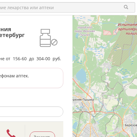
ения
Петербург
ене от
156-60
до
304-00
руб.
ефонам аптек.
Заказать