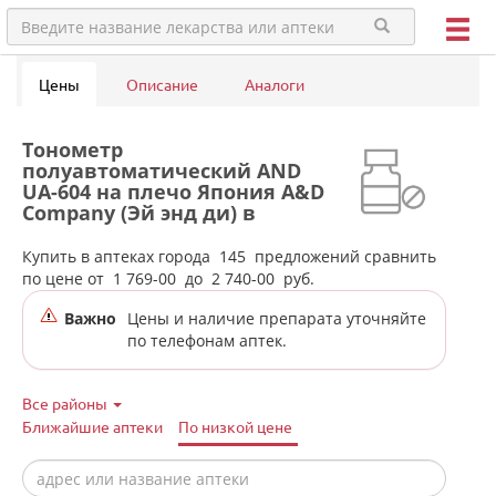
Цены
Описание
Аналоги
Тонометр
полуавтоматический AND
UА-604 на плечо Япония A&D
Company (Эй энд ди) в
аптеках города
Екатеринбурга
Купить в аптеках города
145
предложений сравнить
по цене от
1 769-00
до
2 740-00
руб.
Важно
Цены и наличие препарата уточняйте
по телефонам аптек.
Все районы
Ближайшие аптеки
По низкой цене