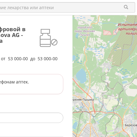
ифровой в
ova AG -
а
е от
53 000-00
до
53 000-00
ефонам аптек.