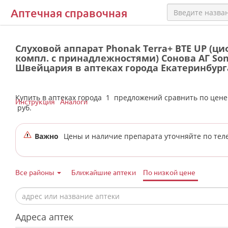
Аптечная справочная
Слуховой аппарат Phonak Terra+ BTE UP (ц
компл. с принадлежностями) Сонова АГ Son
Швейцария в аптеках города Екатеринбург
Купить в аптеках города
1
предложений сравнить по цен
Инструкция
Аналоги
руб.
Важно
Цены и наличие препарата уточняйте по тел
Все районы
Ближайшие аптеки
По низкой цене
Адреса аптек