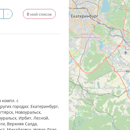
-
В мой список
 компл. с
ругих городах: Екатеринбург,
гтярск, Новоуральск,
оуральск, Ирбит, Лесной,
ги, Верхняя Салда,
ест, Михайловск, Новая Ляля,