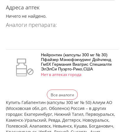
Адреса аптек
Ничего не найдено.
Аналоги препарата:
Нейронтин (капсулы 300 мг № 30)
Пфайзер Мэнюфэкчуринг Дойчленд
ГмбХ Германия Виатрис Спешиалти
ЭлЭлСи Пуэрто-Рико,США
Нет в аптеках города
Нейронтин (капсулы 300 мг № 50)
Все аналоги
Пфайзер Мэнюфэкчуринг Дойчленд
ГмбХ Германия Виатрис Спешиалти
Купить Габапентин (капсулы 300 мг № 50) Алиум АО
ЭлЭлСи Пуэрто-Рико,США
(Московская обл,.рп. Оболенск) Россия – в других
есть в 1 аптеках
городах: Екатеринбург, Нижний Тагил, Первоуральск,
от 1 980,00 до 1 980,00
Каменск-Уральский, Ревда, Дегтярск, Новоуральск,
Полевской, Алапаевск, Невьянск, Кушва, Богданович,
Нейронтин (капсулы 300 мг № 100)
Красноуральск, Ирбит, Лесной, Сысерть, Ачит,