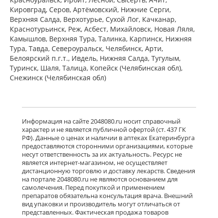
Пфайзер Мэнюфэкчуринг Дойчленд
Кировград, Серов, Артёмовский, Нижние Cерги,
ГмбХ Германия Виатрис Спешиалти
Верхняя Салда, Верхотурье, Сухой Лог, Качканар,
ЭлЭлСи Пуэрто-Рико,США
есть в 4 аптеках
Краснотурьинск, Реж, Асбест, Михайловск, Новая Ляля,
Камышлов, Верхняя Тура, Талинка, Карпинск, Нижняя
от 3 350,00 до 3 760,00
Тура, Тавда, Североуральск, Челябинск, Арти,
Белоярский п.г.т., Ивдель, Нижняя Салда, Тугулым,
Тебантин (капсулы 300 мг № 50)
Гедеон Рихтер ОАО Венгрия Гедеон
Туринск, Шаля, Талица, Копейск (Челябинская обл),
Рихтер-Рус АО Россия
Снежинск (Челябинская обл)
есть в 2 аптеках
от 1 915,00 до 1 950,00
Нейронтин (табл. п. плен. о. 600 мг
Информация на сайте 2048080.ru носит справочный
№ 50) Пфайзер Мэнюфэкчуринг
характер и не является публичной офертой (ст. 437 ГК
Дойчленд ГмбХ Германия Виатрис
РФ). Данные о ценах и наличии в аптеках Екатеринбурга
Спешиалти ЭлЭлСи Пуэрто-
предоставляются сторонними организациями, которые
Рико,США
Нет в аптеках города
несут ответственность за их актуальность. Ресурс не
является интернет-магазином, не осуществляет
дистанционную торговлю и доставку лекарств. Сведения
на портале 2048080.ru не являются основанием для
Нейронтин (табл. п. плен. о. 600 мг
самолечения. Перед покупкой и применением
№ 100) Пфайзер Мэнюфэкчуринг
препаратов обязательна консультация врача. Внешний
Дойчленд ГмбХ Германия Виатрис
вид упаковки и производитель могут отличаться от
Спешиалти ЭлЭлСи Пуэрто-
представленных. Фактическая продажа товаров
Рико,США
есть в 1 аптеках