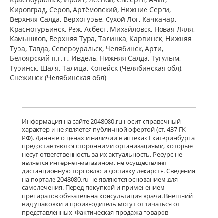
Пфайзер Мэнюфэкчуринг Дойчленд
Кировград, Серов, Артёмовский, Нижние Cерги,
ГмбХ Германия Виатрис Спешиалти
Верхняя Салда, Верхотурье, Сухой Лог, Качканар,
ЭлЭлСи Пуэрто-Рико,США
есть в 4 аптеках
Краснотурьинск, Реж, Асбест, Михайловск, Новая Ляля,
Камышлов, Верхняя Тура, Талинка, Карпинск, Нижняя
от 3 350,00 до 3 760,00
Тура, Тавда, Североуральск, Челябинск, Арти,
Белоярский п.г.т., Ивдель, Нижняя Салда, Тугулым,
Тебантин (капсулы 300 мг № 50)
Гедеон Рихтер ОАО Венгрия Гедеон
Туринск, Шаля, Талица, Копейск (Челябинская обл),
Рихтер-Рус АО Россия
Снежинск (Челябинская обл)
есть в 2 аптеках
от 1 915,00 до 1 950,00
Нейронтин (табл. п. плен. о. 600 мг
Информация на сайте 2048080.ru носит справочный
№ 50) Пфайзер Мэнюфэкчуринг
характер и не является публичной офертой (ст. 437 ГК
Дойчленд ГмбХ Германия Виатрис
РФ). Данные о ценах и наличии в аптеках Екатеринбурга
Спешиалти ЭлЭлСи Пуэрто-
предоставляются сторонними организациями, которые
Рико,США
Нет в аптеках города
несут ответственность за их актуальность. Ресурс не
является интернет-магазином, не осуществляет
дистанционную торговлю и доставку лекарств. Сведения
на портале 2048080.ru не являются основанием для
Нейронтин (табл. п. плен. о. 600 мг
самолечения. Перед покупкой и применением
№ 100) Пфайзер Мэнюфэкчуринг
препаратов обязательна консультация врача. Внешний
Дойчленд ГмбХ Германия Виатрис
вид упаковки и производитель могут отличаться от
Спешиалти ЭлЭлСи Пуэрто-
представленных. Фактическая продажа товаров
Рико,США
есть в 1 аптеках