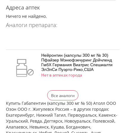
Адреса аптек
Ничего не найдено.
Аналоги препарата:
Нейронтин (капсулы 300 мг № 30)
Пфайзер Мэнюфэкчуринг Дойчленд
ГмбХ Германия Виатрис Спешиалти
ЭлЭлСи Пуэрто-Рико,США
Нет в аптеках города
Нейронтин (капсулы 300 мг № 50)
Все аналоги
Пфайзер Мэнюфэкчуринг Дойчленд
ГмбХ Германия Виатрис Спешиалти
Купить Габапентин (капсулы 300 мг № 50) Атолл ООО
ЭлЭлСи Пуэрто-Рико,США
Озон ООО г. Жигулевск Россия – в других городах:
есть в 2 аптеках
Екатеринбург, Нижний Тагил, Первоуральск, Каменск-
от 1 980,00 до 2 250,00
Уральский, Ревда, Дегтярск, Новоуральск, Полевской,
Алапаевск, Невьянск, Кушва, Богданович,
Нейронтин (капсулы 300 мг № 100)
Красноуральск, Ирбит, Лесной, Сысерть, Ачит,