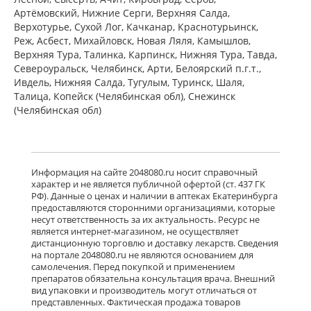
обл,.рп. Оболенск) Россия
Артёмовский, Нижние Cерги, Верхняя Салда,
есть в 488 аптеках
Верхотурье, Сухой Лог, Качканар, Краснотурьинск,
от 890,00 до 1 980,00
Реж, Асбест, Михайловск, Новая Ляля, Камышлов,
Верхняя Тура, Талинка, Карпинск, Нижняя Тура, Тавда,
Североуральск, Челябинск, Арти, Белоярский п.г.т.,
Венарус (табл. п. плен. о. 50 мг+450
мг № 60) Алиум АО (Московская
Ивдель, Нижняя Салда, Тугулым, Туринск, Шаля,
обл,.рп. Оболенск) Россия
Талица, Копейск (Челябинская обл), Снежинск
есть в 443 аптеках
(Челябинская обл)
от 1 304,00 до 2 395,00
Детралекс (табл. п. плен. о. 1000 мг
№ 60) Лаборатории Сервье
Информация на сайте 2048080.ru носит справочный
Индастри Франция Сервье РУС ООО
характер и не является публичной офертой (ст. 437 ГК
Россия
РФ). Данные о ценах и наличии в аптеках Екатеринбурга
есть в 674 аптеках
предоставляются сторонними организациями, которые
от 2 519,30 до 4 170,00
несут ответственность за их актуальность. Ресурс не
является интернет-магазином, не осуществляет
дистанционную торговлю и доставку лекарств. Сведения
Флебавен (табл. п. плен. о. 500 мг №
на портале 2048080.ru не являются основанием для
32) КРКА-Рус ООО Россия
самолечения. Перед покупкой и применением
есть в 25 аптеках
препаратов обязательна консультация врача. Внешний
от 865,00 до 1 566,00
вид упаковки и производитель могут отличаться от
представленных. Фактическая продажа товаров