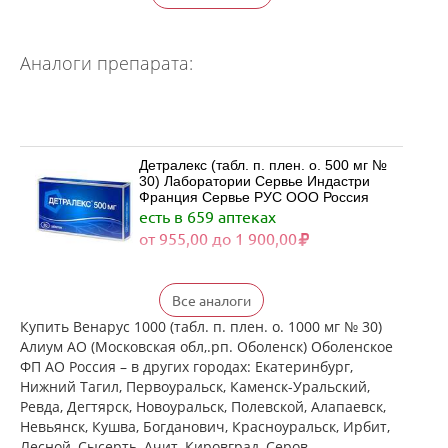
Аналоги препарата:
Детралекс (табл. п. плен. о. 500 мг №
30) Лаборатории Сервье Индастри
Франция Сервье РУС ООО Россия
есть в 659 аптеках
от 955,00 до 1 900,00
Детралекс (табл. п. плен. о. 500 мг №
Все аналоги
60) Лаборатории Сервье Индастри
Франция Сервье РУС ООО Россия
Купить Венарус 1000 (табл. п. плен. о. 1000 мг № 30)
есть в 535 аптеках
Алиум АО (Московская обл,.рп. Оболенск) Оболенское
от 1 790,00 до 3 422,00
ФП АО Россия – в других городах: Екатеринбург,
Нижний Тагил, Первоуральск, Каменск-Уральский,
Ревда, Дегтярск, Новоуральск, Полевской, Алапаевск,
Венарус (табл. п. плен. о. 50 мг+450
Невьянск, Кушва, Богданович, Красноуральск, Ирбит,
мг № 30) Алиум АО (Московская
Лесной, Сысерть, Ачит, Кировград, Серов,