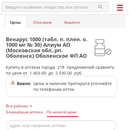
Цены
Описание
Аналоги
Венарус 1000 (табл. п. плен. о.
1000 мг № 30) Алиум АО
(Московская обл,.рп.
Оболенск) Оболенское ФП АО
Россия в аптеках города
Екатеринбурга
Купить в аптеках города
218
предложений сравнить
по цене от
1 403-00
до
2 030-00
руб.
Важно
Цены и наличие препарата уточняйте
по телефонам аптек.
Все районы
Ближайшие аптеки
По низкой цене