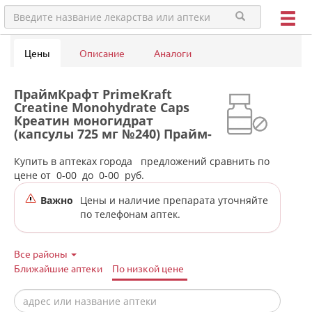
Цены
Описание
Аналоги
ПраймКрафт PrimeKraft
Creatine Monohydrate Caps
Креатин моногидрат
(капсулы 725 мг №240) Прайм-
Крафт ООО - Россия в аптеках
города Екатеринбурга
Купить в аптеках города
предложений сравнить по
цене от
0-00
до
0-00
руб.
Важно
Цены и наличие препарата уточняйте
по телефонам аптек.
Все районы
Ближайшие аптеки
По низкой цене