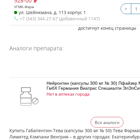
928-00
УГМК-Фарм
+
ул. Шейнкмана, д. 113 корпус 1
+7 (343) 344-27-67 (добавочный 1147)
достигнут конец страницы
Аналоги препарата:
Нейронтин (капсулы 300 мг № 30) Пфайзер
ГмбХ Германия Виатрис Спешиалти ЭлЭлСи
Нет в аптеках города
Все аналоги
Нейронтин (капсулы 300 мг № 50) Пфайзер
ГмбХ Германия Виатрис Спешиалти ЭлЭлСи
Купить Габапентин-Тева (капсулы 300 мг № 50) Тева Фарма
есть в 2 аптеках
Лимитед Компани Венгрия – в других городах: Екатеринбур