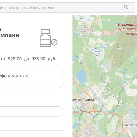
а
омпани
е от
928-00
до
928-00
руб.
ефонам аптек.