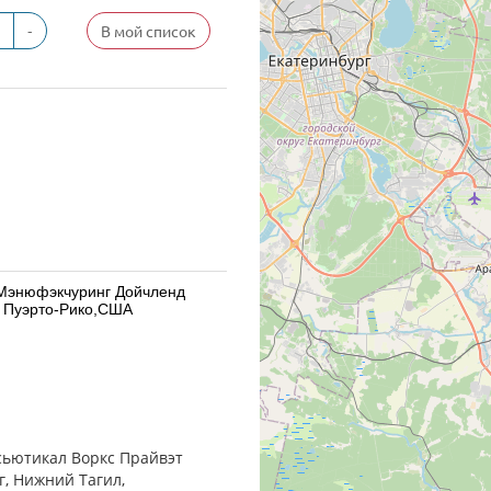
-
В мой список
 Мэнюфэкчуринг Дойчленд
 Пуэрто-Рико,США
 Мэнюфэкчуринг Дойчленд
 Пуэрто-Рико,США
сьютикал Воркс Прайвэт
г, Нижний Тагил,