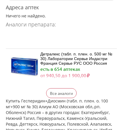
Адреса аптек
Ничего не найдено.
Аналоги препарата:
Детралекс (табл. п. плен. о. 500 мг №
30) Лаборатории Сервье Индастри
Франция Сервье РУС ООО Россия
есть в 654 аптеках
от 940,50 до 1 900,00
Детралекс (табл. п. плен. о. 500 мг №
Все аналоги
60) Лаборатории Сервье Индастри
Франция Сервье РУС ООО Россия
Купить Гесперидин+Диосмин (табл. п. плен. о. 100
есть в 529 аптеках
мг+900 мг № 30) Алиум АО (Московская обл,.рп.
от 1 790,00 до 3 422,00
Оболенск) Россия – в других городах: Екатеринбург,
Нижний Тагил, Первоуральск, Каменск-Уральский,
Ревда, Дегтярск, Новоуральск, Полевской, Алапаевск,
Венарус (табл. п. плен. о. 50 мг+450
Невьянск, Кушва, Богданович, Красноуральск, Ирбит,