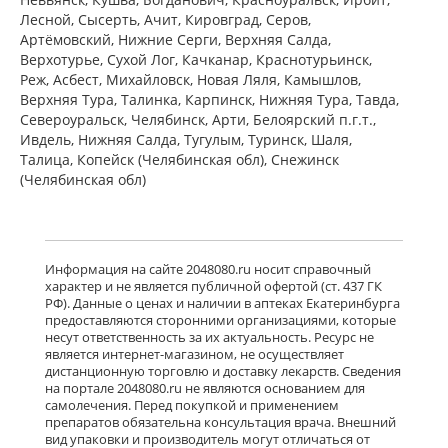
мг № 30) Алиум АО (Московская
Лесной, Сысерть, Ачит, Кировград, Серов,
обл,.рп. Оболенск) Россия
Артёмовский, Нижние Cерги, Верхняя Салда,
есть в 455 аптеках
Верхотурье, Сухой Лог, Качканар, Краснотурьинск,
от 890,00 до 1 980,00
Реж, Асбест, Михайловск, Новая Ляля, Камышлов,
Верхняя Тура, Талинка, Карпинск, Нижняя Тура, Тавда,
Североуральск, Челябинск, Арти, Белоярский п.г.т.,
Венарус (табл. п. плен. о. 50 мг+450
мг № 60) Алиум АО (Московская
Ивдель, Нижняя Салда, Тугулым, Туринск, Шаля,
обл,.рп. Оболенск) Россия
Талица, Копейск (Челябинская обл), Снежинск
есть в 424 аптеках
(Челябинская обл)
от 1 328,90 до 2 395,00
Детралекс (табл. п. плен. о. 1000 мг
№ 60) Лаборатории Сервье
Информация на сайте 2048080.ru носит справочный
Индастри Франция Сервье РУС ООО
характер и не является публичной офертой (ст. 437 ГК
Россия
РФ). Данные о ценах и наличии в аптеках Екатеринбурга
есть в 668 аптеках
предоставляются сторонними организациями, которые
от 2 746,00 до 4 170,00
несут ответственность за их актуальность. Ресурс не
является интернет-магазином, не осуществляет
дистанционную торговлю и доставку лекарств. Сведения
Флебавен (табл. п. плен. о. 500 мг №
на портале 2048080.ru не являются основанием для
32) КРКА-Рус ООО Россия
самолечения. Перед покупкой и применением
есть в 25 аптеках
препаратов обязательна консультация врача. Внешний
от 865,00 до 1 566,00
вид упаковки и производитель могут отличаться от