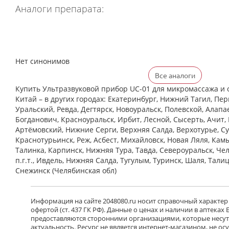
Аналоги препарата:
Нет синонимов
Все аналоги
Купить Ультразвуковой прибор UC-01 для микромассажа и 
Китай – в других городах: Екатеринбург, Нижний Тагил, Пер
Уральский, Ревда, Дегтярск, Новоуральск, Полевской, Алапа
Богданович, Красноуральск, Ирбит, Лесной, Сысерть, Ачит, 
Артёмовский, Нижние Cерги, Верхняя Салда, Верхотурье, Су
Краснотурьинск, Реж, Асбест, Михайловск, Новая Ляля, Кам
Талинка, Карпинск, Нижняя Тура, Тавда, Североуральск, Че
п.г.т., Ивдель, Нижняя Салда, Тугулым, Туринск, Шаля, Тали
Снежинск (Челябинская обл)
Информация на сайте 2048080.ru носит справочный характер
офертой (ст. 437 ГК РФ). Данные о ценах и наличии в аптеках
предоставляются сторонними организациями, которые несут 
актуальность. Ресурс не является интернет-магазином, не о