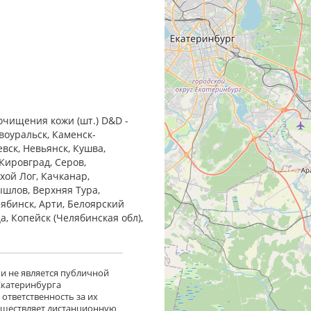
очищения кожи (шт.) D&D -
воуральск, Каменск-
евск, Невьянск, Кушва,
Кировград, Серов,
хой Лог, Качканар,
ышлов, Верхняя Тура,
лябинск, Арти, Белоярский
ца, Копейск (Челябинская обл),
 и не является публичной
 Екатеринбурга
ответственность за их
существляет дистанционную