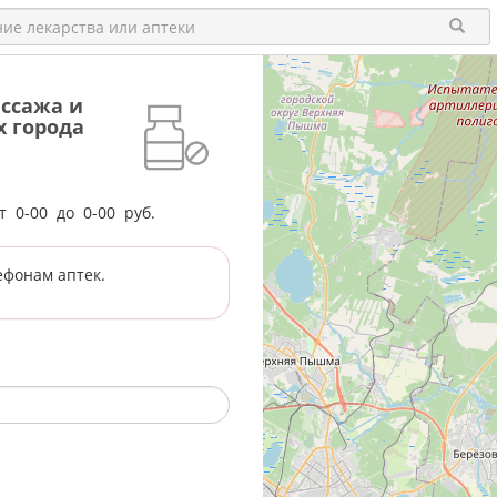
ссажа и
х города
от
0-00
до
0-00
руб.
ефонам аптек.