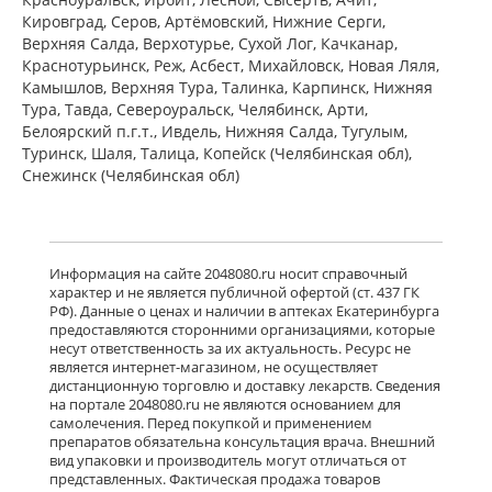
Пфайзер Мэнюфэкчуринг Дойчленд
Кировград, Серов, Артёмовский, Нижние Cерги,
ГмбХ Германия Виатрис Спешиалти
Верхняя Салда, Верхотурье, Сухой Лог, Качканар,
ЭлЭлСи Пуэрто-Рико,США
есть в 4 аптеках
Краснотурьинск, Реж, Асбест, Михайловск, Новая Ляля,
Камышлов, Верхняя Тура, Талинка, Карпинск, Нижняя
от 3 350,00 до 3 760,00
Тура, Тавда, Североуральск, Челябинск, Арти,
Белоярский п.г.т., Ивдель, Нижняя Салда, Тугулым,
Тебантин (капсулы 300 мг № 50)
Гедеон Рихтер ОАО Венгрия Гедеон
Туринск, Шаля, Талица, Копейск (Челябинская обл),
Рихтер-Рус АО Россия
Снежинск (Челябинская обл)
есть в 2 аптеках
от 1 915,00 до 1 950,00
Нейронтин (табл. п. плен. о. 600 мг
Информация на сайте 2048080.ru носит справочный
№ 50) Пфайзер Мэнюфэкчуринг
характер и не является публичной офертой (ст. 437 ГК
Дойчленд ГмбХ Германия Виатрис
РФ). Данные о ценах и наличии в аптеках Екатеринбурга
Спешиалти ЭлЭлСи Пуэрто-
предоставляются сторонними организациями, которые
Рико,США
Нет в аптеках города
несут ответственность за их актуальность. Ресурс не
является интернет-магазином, не осуществляет
дистанционную торговлю и доставку лекарств. Сведения
на портале 2048080.ru не являются основанием для
Нейронтин (табл. п. плен. о. 600 мг
самолечения. Перед покупкой и применением
№ 100) Пфайзер Мэнюфэкчуринг
препаратов обязательна консультация врача. Внешний
Дойчленд ГмбХ Германия Виатрис
вид упаковки и производитель могут отличаться от
Спешиалти ЭлЭлСи Пуэрто-
представленных. Фактическая продажа товаров
Рико,США
есть в 1 аптеках