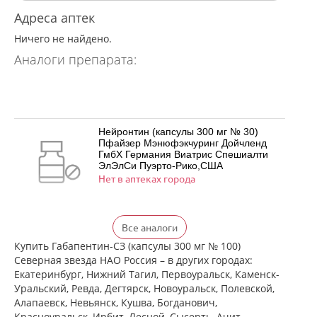
Адреса аптек
Ничего не найдено.
Аналоги препарата:
Нейронтин (капсулы 300 мг № 30)
Пфайзер Мэнюфэкчуринг Дойчленд
ГмбХ Германия Виатрис Спешиалти
ЭлЭлСи Пуэрто-Рико,США
Нет в аптеках города
Нейронтин (капсулы 300 мг № 50)
Все аналоги
Пфайзер Мэнюфэкчуринг Дойчленд
ГмбХ Германия Виатрис Спешиалти
Купить Габапентин-СЗ (капсулы 300 мг № 100)
ЭлЭлСи Пуэрто-Рико,США
Северная звезда НАО Россия – в других городах:
есть в 2 аптеках
Екатеринбург, Нижний Тагил, Первоуральск, Каменск-
от 1 980,00 до 2 250,00
Уральский, Ревда, Дегтярск, Новоуральск, Полевской,
Алапаевск, Невьянск, Кушва, Богданович,
Нейронтин (капсулы 300 мг № 100)
Красноуральск, Ирбит, Лесной, Сысерть, Ачит,