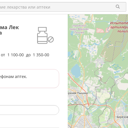
рма Лек
а
е от
1 100-00
до
1 350-00
ефонам аптек.