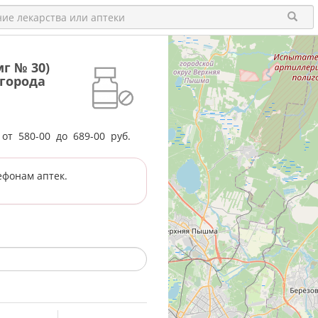
мг № 30)
города
е от
580-00
до
689-00
руб.
ефонам аптек.