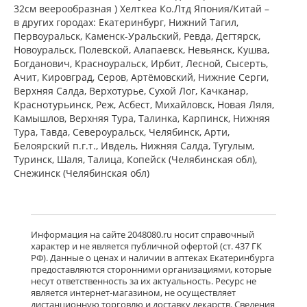
32см веерообразная ) Хелткеа Ко.Лтд Япония/Китай –
в других городах: Екатеринбург, Нижний Тагил,
Первоуральск, Каменск-Уральский, Ревда, Дегтярск,
Новоуральск, Полевской, Алапаевск, Невьянск, Кушва,
Богданович, Красноуральск, Ирбит, Лесной, Сысерть,
Ачит, Кировград, Серов, Артёмовский, Нижние Cерги,
Верхняя Салда, Верхотурье, Сухой Лог, Качканар,
Краснотурьинск, Реж, Асбест, Михайловск, Новая Ляля,
Камышлов, Верхняя Тура, Талинка, Карпинск, Нижняя
Тура, Тавда, Североуральск, Челябинск, Арти,
Белоярский п.г.т., Ивдель, Нижняя Салда, Тугулым,
Туринск, Шаля, Талица, Копейск (Челябинская обл),
Снежинск (Челябинская обл)
Информация на сайте 2048080.ru носит справочный
характер и не является публичной офертой (ст. 437 ГК
РФ). Данные о ценах и наличии в аптеках Екатеринбурга
предоставляются сторонними организациями, которые
несут ответственность за их актуальность. Ресурс не
является интернет-магазином, не осуществляет
дистанционную торговлю и доставку лекарств. Сведения