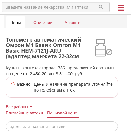
Цены
Описание
Аналоги
Тонометр автоматический
Омрон M1 Базик Omron M1
Basic HEM-7121J-ARU
(адаптер,манжета 22-32см
веерообразная ) Хелткеа
Ко.Лтд Япония/Китай в
Купить в аптеках города
386
предложений сравнить
аптеках города
по цене от
2 450-20
до
3 811-00
руб.
Екатеринбурга
Важно
Цены и наличие препарата уточняйте
по телефонам аптек.
Все районы
Ближайшие аптеки
По низкой цене