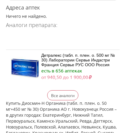
Адреса аптек
Ничего не найдено.
Аналоги препарата:
Детралекс (табл. п. плен. о. 500 мг №
30) Лаборатории Сервье Индастри
Франция Сервье РУС ООО Россия
есть в 656 аптеках
от 940,50 до 1 900,00
Детралекс (табл. п. плен. о. 500 мг №
Все аналоги
60) Лаборатории Сервье Индастри
Франция Сервье РУС ООО Россия
Купить Диосмин-Н Органика (табл. п. плен. о. 50
есть в 532 аптеках
мг+450 мг № 30) Органика АО г. Новокузнецк Россия –
от 1 790,00 до 3 422,00
в других городах: Екатеринбург, Нижний Тагил,
Первоуральск, Каменск-Уральский, Ревда, Дегтярск,
Новоуральск, Полевской, Алапаевск, Невьянск, Кушва,
Венарус (табл. п. плен. о. 50 мг+450
Богданович, Красноуральск, Ирбит, Лесной, Сысерть,