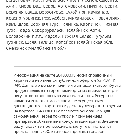
мг № 30) Алиум АО (Московская
Ачит, Кировград, Серов, Артёмовский, Нижние Cерги,
обл,.рп. Оболенск) Россия
Верхняя Салда, Верхотурье, Сухой Лог, Качканар,
есть в 487 аптеках
Краснотурьинск, Реж, Асбест, Михайловск, Новая Ляля,
от 890,00 до 1 980,00
Камышлов, Верхняя Тура, Талинка, Карпинск, Нижняя
Тура, Тавда, Североуральск, Челябинск, Арти,
Белоярский п.г.т., Ивдель, Нижняя Салда, Тугулым,
Венарус (табл. п. плен. о. 50 мг+450
мг № 60) Алиум АО (Московская
Туринск, Шаля, Талица, Копейск (Челябинская обл),
обл,.рп. Оболенск) Россия
Снежинск (Челябинская обл)
есть в 444 аптеках
от 1 328,90 до 2 395,00
Детралекс (табл. п. плен. о. 1000 мг
Информация на сайте 2048080.ru носит справочный
№ 60) Лаборатории Сервье
характер и не является публичной офертой (ст. 437 ГК
Индастри Франция Сервье РУС ООО
РФ). Данные о ценах и наличии в аптеках Екатеринбурга
Россия
предоставляются сторонними организациями, которые
есть в 674 аптеках
несут ответственность за их актуальность. Ресурс не
от 2 746,00 до 4 170,00
является интернет-магазином, не осуществляет
дистанционную торговлю и доставку лекарств. Сведения
на портале 2048080.ru не являются основанием для
Флебавен (табл. п. плен. о. 500 мг №
самолечения. Перед покупкой и применением
32) КРКА-Рус ООО Россия
препаратов обязательна консультация врача. Внешний
есть в 25 аптеках
вид упаковки и производитель могут отличаться от
от 865,00 до 1 566,00
представленных. Фактическая продажа товаров