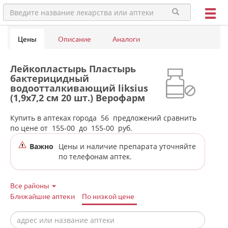
Цены
Описание
Аналоги
Лейкопластырь Пластырь
бактерицидный
водоотталкивающий liksius
(1,9x7,2 см 20 шт.) Верофарм
АО - Россия в аптеках города
Екатеринбурга
Купить в аптеках города
56
предложений сравнить
по цене от
155-00
до
155-00
руб.
Важно
Цены и наличие препарата уточняйте
по телефонам аптек.
Все районы
Ближайшие аптеки
По низкой цене