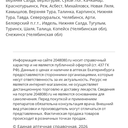
Верхняя Салда, Верхотурье, Сухой Лог, Качканар,
Краснотурьинск, Реж, Асбест, Михайловск, Новая Ляля,
Камышлов, Верхняя Тура, Талинка, Карпинск, Нижняя
Тура, Тавда, Североуральск, Челябинск, Арти,
Белоярский п.г.т., Ивдель, Нижняя Салда, Тугулым,
Туринск, Шаля, Талица, Копейск (Челябинская обл),
Снежинск (Челябинская обл)
Информация на сайте 2048080.ru носит справочный
характер и не является публичной офертой (ст. 437 ГК
РФ). Данные о ценах и наличии в аптеках Екатеринбурга
предоставляются сторонними организациями, которые
несут ответственность за их актуальность. Ресурс не
является интернет-магазином, не осуществляет
дистанционную торговлю и доставку лекарств. Сведения
на портале 2048080.ru не являются основанием для
самолечения. Перед покупкой и применением
препаратов обязательна консультация врача. Внешний
вид упаковки и производитель могут отличаться от
представленных. Фактическая продажа товаров
происходит в розничных точках продаж.
© Единая аптечная справочная, 2026