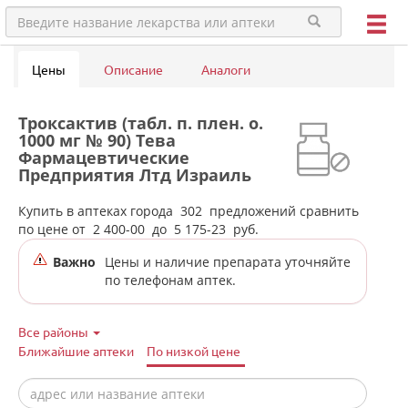
Цены
Описание
Аналоги
Троксактив (табл. п. плен. о.
1000 мг № 90) Тева
Фармацевтические
Предприятия Лтд Израиль
Тева Оперейшнс Поланд Сп. з
о.о Польша в аптеках города
Купить в аптеках города
302
предложений сравнить
Екатеринбурга
по цене от
2 400-00
до
5 175-23
руб.
Важно
Цены и наличие препарата уточняйте
по телефонам аптек.
Все районы
Ближайшие аптеки
По низкой цене