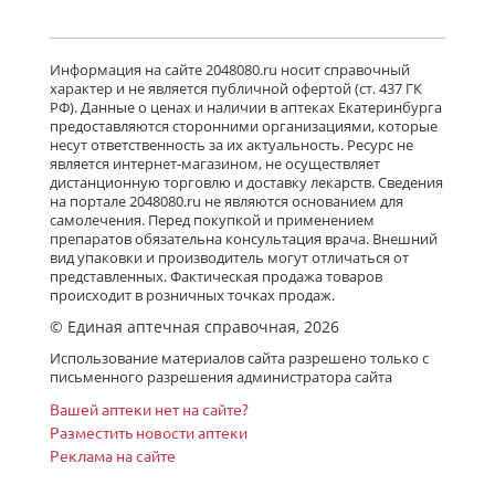
Детралекс (табл. п. плен. о. 1000 мг
№ 60) Лаборатории Сервье
Информация на сайте 2048080.ru носит справочный
Индастри Франция Сервье РУС ООО
характер и не является публичной офертой (ст. 437 ГК
Россия
РФ). Данные о ценах и наличии в аптеках Екатеринбурга
есть в 672 аптеках
предоставляются сторонними организациями, которые
от 2 746,00 до 4 170,00
несут ответственность за их актуальность. Ресурс не
является интернет-магазином, не осуществляет
дистанционную торговлю и доставку лекарств. Сведения
Флебавен (табл. п. плен. о. 500 мг №
на портале 2048080.ru не являются основанием для
32) КРКА-Рус ООО Россия
самолечения. Перед покупкой и применением
есть в 24 аптеках
препаратов обязательна консультация врача. Внешний
от 865,00 до 1 566,00
вид упаковки и производитель могут отличаться от
представленных. Фактическая продажа товаров
происходит в розничных точках продаж.
© Единая аптечная справочная, 2026
Флебавен (табл. п. плен. о. 500 мг №
64) КРКА-Рус ООО Россия
Использование материалов сайта разрешено только с
Нет в аптеках города
письменного разрешения администратора сайта
Вашей аптеки нет на сайте?
Разместить новости аптеки
Реклама на сайте
Детралекс (табл. п. плен. о. 1000 мг
№ 30) Лаборатории Сервье