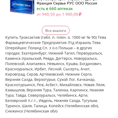
Франция Сервье РУС ООО Россия
есть в 660 аптеках
от 940,50 до 1 900,00
Детралекс (табл. п. плен. о. 500 мг №
Все аналоги
60) Лаборатории Сервье Индастри
Франция Сервье РУС ООО Россия
Купить Троксактив (табл. п. плен. о. 1000 мг № 90) Тева
есть в 532 аптеках
Фармацевтические Предприятия Лтд Израиль Тева
от 1 790,00 до 3 422,00
Оперейшнс Поланд Сп. з о.о Польша – в других
городах: Екатеринбург, Нижний Тагил, Первоуральск,
Каменск-Уральский, Ревда, Дегтярск, Новоуральск,
Венарус (табл. п. плен. о. 50 мг+450
Полевской, Алапаевск, Невьянск, Кушва, Богданович,
мг № 30) Алиум АО (Московская
Красноуральск, Ирбит, Лесной, Сысерть, Ачит,
обл,.рп. Оболенск) Россия
Кировград, Серов, Артёмовский, Нижние Cерги,
есть в 489 аптеках
Верхняя Салда, Верхотурье, Сухой Лог, Качканар,
от 890,00 до 1 980,00
Краснотурьинск, Реж, Асбест, Михайловск, Новая Ляля,
Камышлов, Верхняя Тура, Талинка, Карпинск, Нижняя
Тура, Тавда, Североуральск, Челябинск, Арти,
Венарус (табл. п. плен. о. 50 мг+450
мг № 60) Алиум АО (Московская
Белоярский п.г.т., Ивдель, Нижняя Салда, Тугулым,
обл,.рп. Оболенск) Россия
Туринск, Шаля, Талица, Копейск (Челябинская обл),
есть в 446 аптеках
Снежинск (Челябинская обл)
от 1 328,90 до 2 395,00