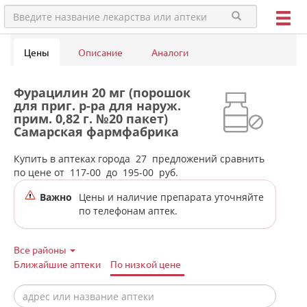
Цены
Описание
Аналоги
Фурацилин 20 мг (порошок
для приг. р-ра для наруж.
прим. 0,82 г. №20 пакет)
Самарская фармфабрика
ООО - Россия в аптеках
города Екатеринбурга
Купить в аптеках города
27
предложений сравнить
по цене от
117-00
до
195-00
руб.
Важно
Цены и наличие препарата уточняйте
по телефонам аптек.
Все районы
Ближайшие аптеки
По низкой цене