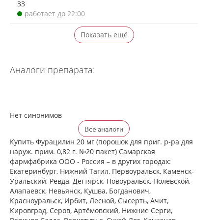
33
работает до 22:00
Показать ещё
Аналоги препарата:
Нет синонимов
Все аналоги
Купить Фурацилин 20 мг (порошок для приг. р-ра для
наруж. прим. 0,82 г. №20 пакет) Самарская
фармфабрика ООО - Россия – в других городах:
Екатеринбург, Нижний Тагил, Первоуральск, Каменск-
Уральский, Ревда, Дегтярск, Новоуральск, Полевской,
Алапаевск, Невьянск, Кушва, Богданович,
Красноуральск, Ирбит, Лесной, Сысерть, Ачит,
Кировград, Серов, Артёмовский, Нижние Cерги,