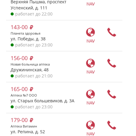
Верхняя Пышма, проспект
NAV
Успенский, д. 111
работает до 22:00
143-00
Планета здоровья
ул. Победы, д. 38
NAV
работает до 23:00
156-00
Новая больница аптека
Дружининская, 48
NAV
работает до 21:00
165-00
Аптека №7 ООО
ул. Старых большевиков, д. 3А
NAV
работает до 23:00
179-00
Аптека Витамин
ул. Репина, д. 52
NAV