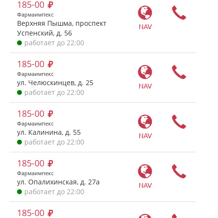
185-00
Фармаимпекс
Верхняя Пышма, проспект
NAV
Успенский, д. 56
работает до 22:00
185-00
Фармаимпекс
ул. Челюскинцев, д. 25
NAV
работает до 22:00
185-00
Фармаимпекс
ул. Калинина, д. 55
NAV
работает до 22:00
185-00
Фармаимпекс
ул. Опалихинская, д. 27а
NAV
работает до 22:00
185-00