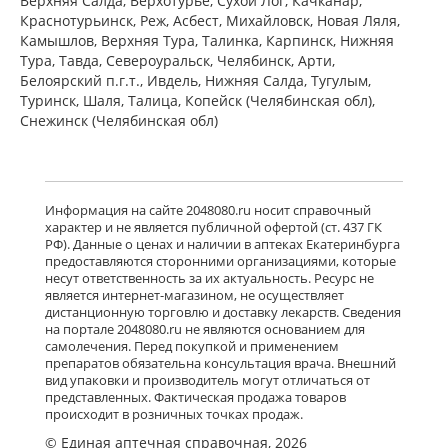
Верхняя Салда, Верхотурье, Сухой Лог, Качканар,
Краснотурьинск, Реж, Асбест, Михайловск, Новая Ляля,
Камышлов, Верхняя Тура, Талинка, Карпинск, Нижняя
Тура, Тавда, Североуральск, Челябинск, Арти,
Белоярский п.г.т., Ивдель, Нижняя Салда, Тугулым,
Туринск, Шаля, Талица, Копейск (Челябинская обл),
Снежинск (Челябинская обл)
Информация на сайте 2048080.ru носит справочный
характер и не является публичной офертой (ст. 437 ГК
РФ). Данные о ценах и наличии в аптеках Екатеринбурга
предоставляются сторонними организациями, которые
несут ответственность за их актуальность. Ресурс не
является интернет-магазином, не осуществляет
дистанционную торговлю и доставку лекарств. Сведения
на портале 2048080.ru не являются основанием для
самолечения. Перед покупкой и применением
препаратов обязательна консультация врача. Внешний
вид упаковки и производитель могут отличаться от
представленных. Фактическая продажа товаров
происходит в розничных точках продаж.
© Единая аптечная справочная, 2026