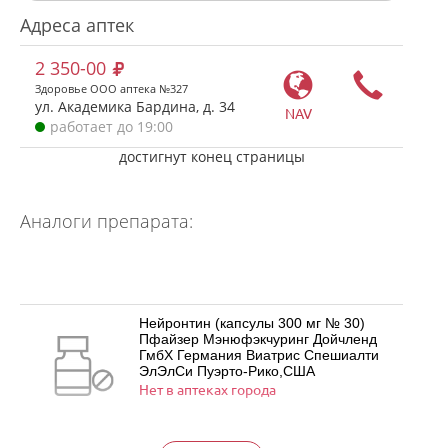
Адреса аптек
2 350-00
Здоровье ООО аптека №327
ул. Академика Бардина, д. 34
NAV
работает до 19:00
достигнут конец страницы
Аналоги препарата:
Нейронтин (капсулы 300 мг № 30)
Пфайзер Мэнюфэкчуринг Дойчленд
ГмбХ Германия Виатрис Спешиалти
ЭлЭлСи Пуэрто-Рико,США
Нет в аптеках города