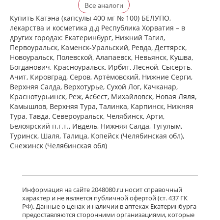
Нейронтин (капсулы 300 мг № 50)
Все аналоги
Пфайзер Мэнюфэкчуринг Дойчленд
ГмбХ Германия Виатрис Спешиалти
Купить Катэна (капсулы 400 мг № 100) БЕЛУПО,
ЭлЭлСи Пуэрто-Рико,США
лекарства и косметика д.д Республика Хорватия – в
есть в 1 аптеках
других городах: Екатеринбург, Нижний Тагил,
от 1 980,00 до 1 980,00
Первоуральск, Каменск-Уральский, Ревда, Дегтярск,
Новоуральск, Полевской, Алапаевск, Невьянск, Кушва,
Нейронтин (капсулы 300 мг № 100)
Богданович, Красноуральск, Ирбит, Лесной, Сысерть,
Пфайзер Мэнюфэкчуринг Дойчленд
Ачит, Кировград, Серов, Артёмовский, Нижние Cерги,
ГмбХ Германия Виатрис Спешиалти
Верхняя Салда, Верхотурье, Сухой Лог, Качканар,
ЭлЭлСи Пуэрто-Рико,США
есть в 4 аптеках
Краснотурьинск, Реж, Асбест, Михайловск, Новая Ляля,
Камышлов, Верхняя Тура, Талинка, Карпинск, Нижняя
от 3 350,00 до 3 760,00
Тура, Тавда, Североуральск, Челябинск, Арти,
Белоярский п.г.т., Ивдель, Нижняя Салда, Тугулым,
Тебантин (капсулы 300 мг № 50)
Гедеон Рихтер ОАО Венгрия Гедеон
Туринск, Шаля, Талица, Копейск (Челябинская обл),
Рихтер-Рус АО Россия
Снежинск (Челябинская обл)
есть в 2 аптеках
от 1 915,00 до 1 950,00
Нейронтин (табл. п. плен. о. 600 мг
Информация на сайте 2048080.ru носит справочный
№ 50) Пфайзер Мэнюфэкчуринг
характер и не является публичной офертой (ст. 437 ГК
Дойчленд ГмбХ Германия Виатрис
РФ). Данные о ценах и наличии в аптеках Екатеринбурга
Спешиалти ЭлЭлСи Пуэрто-
предоставляются сторонними организациями, которые
Рико,США