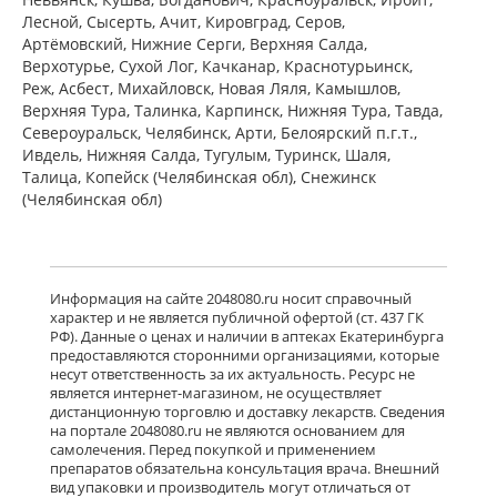
мг № 30) Алиум АО (Московская
Лесной, Сысерть, Ачит, Кировград, Серов,
обл,.рп. Оболенск) Россия
Артёмовский, Нижние Cерги, Верхняя Салда,
есть в 455 аптеках
Верхотурье, Сухой Лог, Качканар, Краснотурьинск,
от 890,00 до 1 980,00
Реж, Асбест, Михайловск, Новая Ляля, Камышлов,
Верхняя Тура, Талинка, Карпинск, Нижняя Тура, Тавда,
Североуральск, Челябинск, Арти, Белоярский п.г.т.,
Венарус (табл. п. плен. о. 50 мг+450
мг № 60) Алиум АО (Московская
Ивдель, Нижняя Салда, Тугулым, Туринск, Шаля,
обл,.рп. Оболенск) Россия
Талица, Копейск (Челябинская обл), Снежинск
есть в 424 аптеках
(Челябинская обл)
от 1 328,90 до 2 395,00
Детралекс (табл. п. плен. о. 1000 мг
№ 60) Лаборатории Сервье
Информация на сайте 2048080.ru носит справочный
Индастри Франция Сервье РУС ООО
характер и не является публичной офертой (ст. 437 ГК
Россия
РФ). Данные о ценах и наличии в аптеках Екатеринбурга
есть в 667 аптеках
предоставляются сторонними организациями, которые
от 2 746,00 до 4 170,00
несут ответственность за их актуальность. Ресурс не
является интернет-магазином, не осуществляет
дистанционную торговлю и доставку лекарств. Сведения
Флебавен (табл. п. плен. о. 500 мг №
на портале 2048080.ru не являются основанием для
32) КРКА-Рус ООО Россия
самолечения. Перед покупкой и применением
есть в 25 аптеках
препаратов обязательна консультация врача. Внешний
от 865,00 до 1 566,00
вид упаковки и производитель могут отличаться от