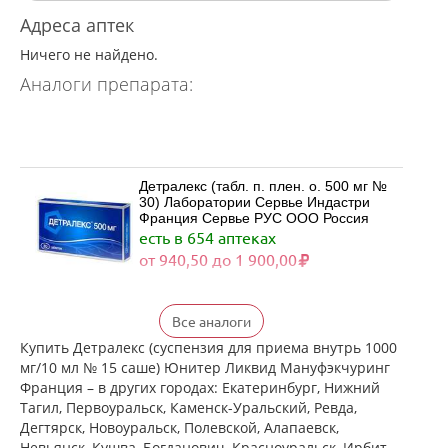
Адреса аптек
Ничего не найдено.
Аналоги препарата:
Детралекс (табл. п. плен. о. 500 мг №
30) Лаборатории Сервье Индастри
Франция Сервье РУС ООО Россия
есть в 654 аптеках
от 940,50 до 1 900,00
Детралекс (табл. п. плен. о. 500 мг №
Все аналоги
60) Лаборатории Сервье Индастри
Франция Сервье РУС ООО Россия
Купить Детралекс (суспензия для приема внутрь 1000
есть в 529 аптеках
мг/10 мл № 15 саше) Юнитер Ликвид Мануфэкчуринг
от 1 790,00 до 3 422,00
Франция – в других городах: Екатеринбург, Нижний
Тагил, Первоуральск, Каменск-Уральский, Ревда,
Дегтярск, Новоуральск, Полевской, Алапаевск,
Венарус (табл. п. плен. о. 50 мг+450
Невьянск, Кушва, Богданович, Красноуральск, Ирбит,