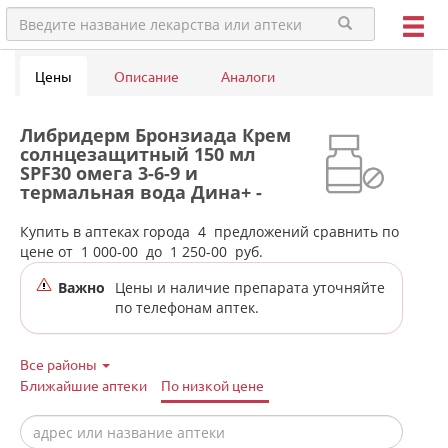
Цены
Описание
Аналоги
Либридерм Бронзиада Крем
солнцезащитный 150 мл
SPF30 омега 3-6-9 и
термальная вода Дина+ -
Россия в аптеках города
Екатеринбурга
Купить в аптеках города
4
предложений сравнить по
цене от
1 000-00
до
1 250-00
руб.
Важно
Цены и наличие препарата уточняйте
по телефонам аптек.
Все районы
Ближайшие аптеки
По низкой цене