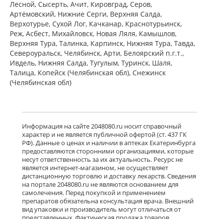
Лесной, Сысерть, Ачит, Кировград, Серов,
Артёмовский, Нижние Cерги, Верхняя Салда,
Верхотурье, Сухой Лог, Качканар, Краснотурьинск,
Реж, Асбест, Михайловск, Новая Ляля, Камышлов,
Верхняя Тура, Талинка, Карпинск, Нижняя Тура, Тавда,
Североуральск, Челябинск, Арти, Белоярский п.г.т.,
Ивдель, Нижняя Салда, Тугулым, Туринск, Шаля,
Талица, Копейск (Челябинская обл), Снежинск
(Челябинская обл)
Информация на сайте 2048080.ru носит справочный
характер и не является публичной офертой (ст. 437 ГК
РФ). Данные о ценах и наличии в аптеках Екатеринбурга
предоставляются сторонними организациями, которые
несут ответственность за их актуальность. Ресурс не
является интернет-магазином, не осуществляет
дистанционную торговлю и доставку лекарств. Сведения
на портале 2048080.ru не являются основанием для
самолечения. Перед покупкой и применением
препаратов обязательна консультация врача. Внешний
вид упаковки и производитель могут отличаться от
представленных. Фактическая продажа товаров