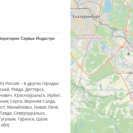
Лаборатории Сервье Индастри
Лаборатории Сервье Индастри
ОО Россия – в других городах:
кий, Ревда, Дегтярск,
анович, Красноуральск, Ирбит,
жние Cерги, Верхняя Салда,
ест, Михайловск, Новая Ляля,
Тавда, Североуральск,
30) Алиум АО (Московская
Тугулым, Туринск, Шаля,
 обл)