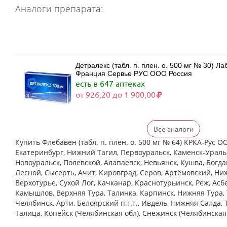
Аналоги препарата:
Детралекс (табл. п. плен. о. 500 мг № 30) 
Франция Сервье РУС ООО Россия
есть в 647 аптеках
от 926,20 до 1 900,00
Все аналоги
Детралекс (табл. п. плен. о. 500 мг № 60) 
Франция Сервье РУС ООО Россия
Купить Флебавен (табл. п. плен. о. 500 мг № 64) КРКА-Рус О
есть в 535 аптеках
Екатеринбург, Нижний Тагил, Первоуральск, Каменск-Уральс
от 1 790,00 до 3 422,00
Новоуральск, Полевской, Алапаевск, Невьянск, Кушва, Богд
Лесной, Сысерть, Ачит, Кировград, Серов, Артёмовский, Ни
Верхотурье, Сухой Лог, Качканар, Краснотурьинск, Реж, Асб
Камышлов, Верхняя Тура, Талинка, Карпинск, Нижняя Тура, 
Венарус (табл. п. плен. о. 50 мг+450 мг № 
Челябинск, Арти, Белоярский п.г.т., Ивдель, Нижняя Салда, 
обл,.рп. Оболенск) Россия
есть в 489 аптеках
Талица, Копейск (Челябинская обл), Снежинск (Челябинская
от 890,00 до 1 980,00