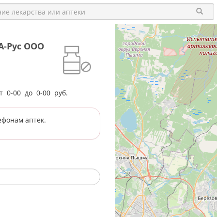
КА-Рус ООО
от
0-00
до
0-00
руб.
ефонам аптек.