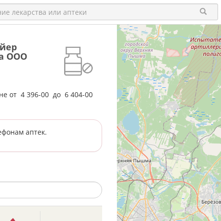
айер
а ООО
ене от
4 396-00
до
6 404-00
ефонам аптек.