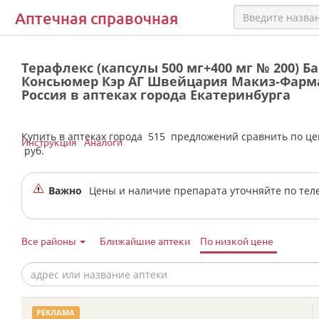
Аптечная справочная
Терафлекс (капсулы 500 мг+400 мг № 200) Б
Консьюмер Кэр АГ Швейцария Макиз-Фарм
Россия в аптеках города Екатеринбурга
Купить в аптеках города
515
предложений сравнить по ц
Инструкция
Аналоги
руб.
Важно
Цены и наличие препарата уточняйте по тел
Все районы
Ближайшие аптеки
По низкой цене
РЕКЛАМА