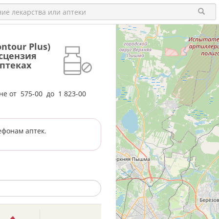
ntour Plus)
Асцензия
аптеках
ене от
575-00
до
1 823-00
ефонам аптек.