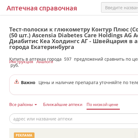
Аптечная справочная
Тест-полоски к глюкометру Контур Плюс (Co
(50 шт.) Ascensia Diabetes Care Holdings AG 
Диабитис Кеа Холдингс АГ - Швейцария в 
города Екатеринбурга
Купить в аптеках города
597
предложений сравнить по ц
Инструкция
Аналоги
руб.
Важно
Цены и наличие препарата уточняйте по тел
Все районы
Ближайшие аптеки
По низкой цене
РЕКЛАМА