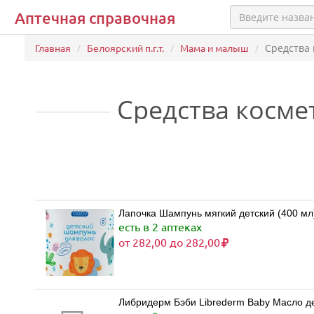
Аптечная справочная
Главная
Белоярский п.г.т.
Мама и малыш
Средства
Средства косме
Лапочка Шампунь мягкий детский (400 м
есть в 2 аптеках
от 282,00 до 282,00
Либридерм Бэби Librederm Baby Масло д