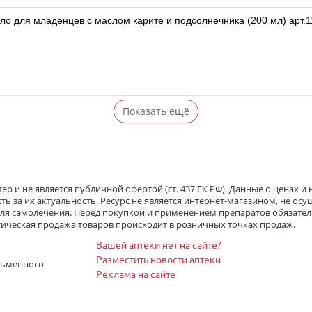
о для младенцев с маслом карите и подсолнечника (200 мл) арт.
Показать ещё
р и не является публичной офертой (ст. 437 ГК РФ). Данные о ценах и
ь за их актуальность. Ресурс не является интернет-магазином, не осу
 для самолечения. Перед покупкой и применением препаратов обязател
тическая продажа товаров происходит в розничных точках продаж.
Вашей аптеки нет на сайте?
Разместить новости аптеки
сьменного
Реклама на сайте