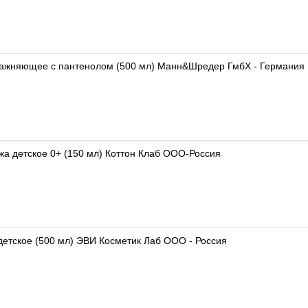
лажняющее с пантенолом (500 мл) Манн&Шредер ГмбХ - Германия
жа детское 0+ (150 мл) Коттон Клаб ООО-Россия
я детское (500 мл) ЭВИ Косметик Лаб ООО - Россия