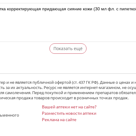
тка корректирующая придающая сияние кожи (30 мл фл. с пипетко
Показать ещё
р и не является публичной офертой (ст. 437 ГК РФ). Данные о ценах и
ь за их актуальность. Ресурс не является интернет-магазином, не осу
 для самолечения. Перед покупкой и применением препаратов обязател
тическая продажа товаров происходит в розничных точках продаж.
Вашей аптеки нет на сайте?
Разместить новости аптеки
сьменного
Реклама на сайте