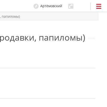
Артёмовский
0
, папиломы)
ородавки, папиломы)