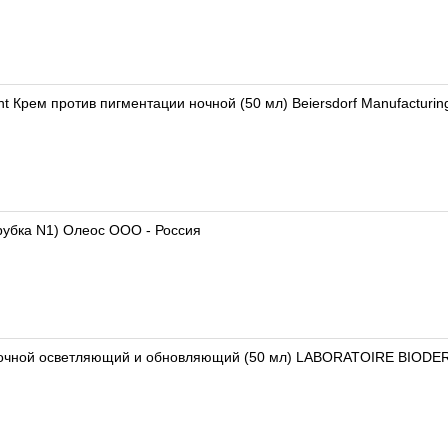
t Крем против пигментации ночной (50 мл) Beiersdorf Manufacturin
рубка N1) Олеос ООО - Россия
ночной осветляющий и обновляющий (50 мл) LABORATOIRE BIODE