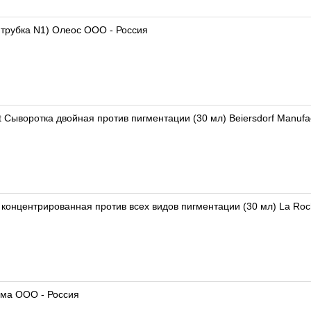
 трубка N1) Олеос ООО - Россия
 Сыворотка двойная против пигментации (30 мл) Beiersdorf Manufac
концентрированная против всех видов пигментации (30 мл) La Roc
рма ООО - Россия