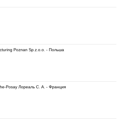
turing Poznan Sp.z.o.o. - Польша
he-Posay Лореаль С. А. - Франция