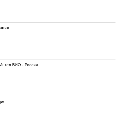
анция
Интел БИО - Россия
ция