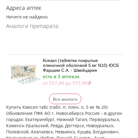
Адреса аптек
Ничего не найдено.
Аналоги препарата:
Ксизал (таблетки покрытые
пленочной оболочкой 5 мг N10) ЮСБ
Фаршим С.А. - Швейцария
есть в 3 аптеках
от 557,00 до 557,00
Все аналоги
Ксизал (таблетки покрытые
пленочной оболочкой 5 мг N14) ЮСБ
Купить Квисил табс (табл. п. плен. о. 5 мг № 20)
Фаршим С.А. - Швейцария
Обновление ПФК АО г. Новосибирск Россия – в других
есть в 3 аптеках
городах: Екатеринбург, Нижний Тагил, Первоуральск,
от 727,00 до 727,00
Каменск-Уральский, Ревда, Дегтярск, Новоуральск,
Полевской, Алапаевск, Невьянск, Кушва, Богданович,
Красноуральск, Ирбит, Лесной, Сысерть, Ачит,