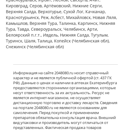
Ксизал (таблетки покрытые
Кировград, Серов, Артёмовский, Нижние Cерги,
пленочной оболочкой 5 мг N7) ЮСБ
Фаршим С.А. - Швейцария
Верхняя Салда, Верхотурье, Сухой Лог, Качканар,
есть в 3 аптеках
Краснотурьинск, Реж, Асбест, Михайловск, Новая Ляля,
от 442,00 до 442,00
Камышлов, Верхняя Тура, Талинка, Карпинск, Нижняя
Тура, Тавда, Североуральск, Челябинск, Арти,
Белоярский п.г.т., Ивдель, Нижняя Салда, Тугулым,
Ксизал (капли для приема внутрь 5
Туринск, Шаля, Талица, Копейск (Челябинская обл),
мг/мл 10 мл, флакон-капельница)
Снежинск (Челябинская обл)
ЮСБ Фаршим С.А., Эйсика
Фармасьютикалз С.р.Л. - Италия
есть в 3 аптеках
от 539,00 до 539,00
Информация на сайте 2048080.ru носит справочный
Гленцет (таблетки покрытые
характер и не является публичной офертой (ст. 437 ГК
пленочной оболочкой 5 мг N10)
РФ). Данные о ценах и наличии в аптеках Екатеринбурга
Гленмарк Дженерикс Лимитед -
предоставляются сторонними организациями, которые
Индия
несут ответственность за их актуальность. Ресурс не
Нет в аптеках города
является интернет-магазином, не осуществляет
дистанционную торговлю и доставку лекарств. Сведения
на портале 2048080.ru не являются основанием для
Гленцет (таблетки покрытые
самолечения. Перед покупкой и применением
пленочной оболочкой 5 мг N14)
препаратов обязательна консультация врача. Внешний
Гленмарк Дженерикс Лимитед -
вид упаковки и производитель могут отличаться от
Индия
представленных. Фактическая продажа товаров