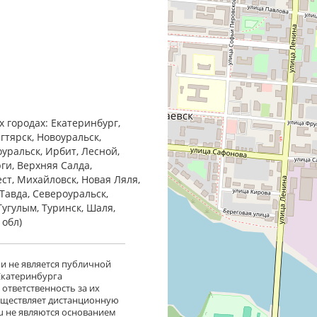
х городах: Екатеринбург,
гтярск, Новоуральск,
оуральск, Ирбит, Лесной,
ги, Верхняя Салда,
ест, Михайловск, Новая Ляля,
Тавда, Североуральск,
Тугулым, Туринск, Шаля,
 обл)
 и не является публичной
 Екатеринбурга
ответственность за их
существляет дистанционную
ru не являются основанием