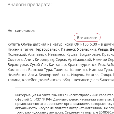
Аналоги препарата:
Нет синонимов
Все аналоги
Купить Обувь детская из натур. кожи ОРТ-150 р.30 – в други
Нижний Тагил, Первоуральск, Каменск-Уральский, Ревда, Де
Полевской, Алапаевск, Невьянск, Кушва, Богданович, Красн
Сысерть, Ачит, Кировград, Серов, Артёмовский, Нижние Cер
Верхотурье, Сухой Лог, Качканар, Краснотурьинск, Реж, Асб
Камышлов, Верхняя Тура, Талинка, Карпинск, Нижняя Тура, 
Челябинск, Арти, Белоярский п.г.т., Ивдель, Нижняя Салда, 
Талица, Копейск (Челябинская обл), Снежинск (Челябинская
Информация на сайте 2048080.ru носит справочный характер
офертой (ст. 437 ГК РФ). Данные о ценах и наличии в аптеках
предоставляются сторонними организациями, которые несут 
актуальность. Ресурс не является интернет-магазином, не о
торговлю и доставку лекарств. Сведения на портале 2048080.