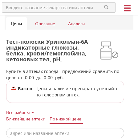
Цены
Описание
Аналоги
Тест-полоски Уриполиан-6А
индикаторные глюкозы,
белка, крови/гемоглобина,
кетоновых тел, pH,
уробилиногена в моче (50
шт.) Биосенсор АН ООО -
Купить в аптеках города
предложений сравнить по
Россия в аптеках города
цене от
0-00
до
0-00
руб.
Ачита
Важно
Цены и наличие препарата уточняйте
по телефонам аптек.
Все районы
Ближайшие аптеки
По низкой цене