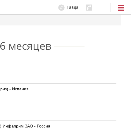
Тавда
6 месяцев
ориз) - Испания
Нутрилак Премиум 2 Nutrilak Premium 2 Смесь молочная сухая адаптированная последующая с 6 мес. (600 г) Инфаприм ЗАО - Россия