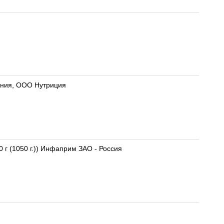
мания, ООО Нутриция
Нутрилак Премиум 2 Nutrilak Premium 2 Смесь молочная сухая адаптированная последующая с 6 мес. (3x350 г (1050 г.)) Инфаприм ЗАО - Россия