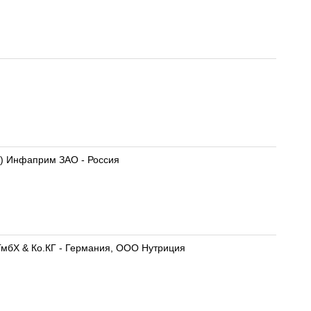
Нутрилак Премиум 2 Nutrilak Premium 2 Смесь молочная сухая адаптированная последующая с 6 мес. (300 г) Инфаприм ЗАО - Россия
 ГмбХ & Ко.КГ - Германия, ООО Нутриция