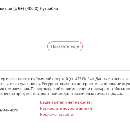
чная (с 6+) (400,0) Нутрибио
Показать ещё
р и не является публичной офертой (ст. 437 ГК РФ). Данные о ценах и
ь за их актуальность. Ресурс не является интернет-магазином, не осу
 для самолечения. Перед покупкой и применением препаратов обязател
тическая продажа товаров происходит в розничных точках продаж.
Вашей аптеки нет на сайте?
Разместить новости аптеки
сьменного
Реклама на сайте